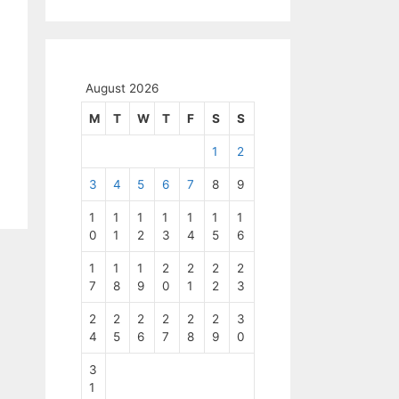
August 2026
M
T
W
T
F
S
S
1
2
3
4
5
6
7
8
9
1
1
1
1
1
1
1
0
1
2
3
4
5
6
1
1
1
2
2
2
2
7
8
9
0
1
2
3
2
2
2
2
2
2
3
4
5
6
7
8
9
0
3
1