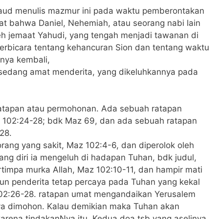
Daud menulis mazmur ini pada waktu pemberontakan
t bahwa Daniel, Nehemiah, atau seorang nabi lain
h jemaat Yahudi, yang tengah menjadi tawanan di
erbicara tentang kehancuran Sion dan tentang waktu
nya kembali,
 sedang amat menderita, yang dikeluhkannya pada
ratapan atau permohonan. Ada sebuah ratapan
 102:24-28; bdk Maz 69, dan ada sebuah ratapan
28.
ang yang sakit, Maz 102:4-6, dan diperolok oleh
g diri ia mengeluh di hadapan Tuhan, bdk judul,
ertimpa murka Allah, Maz 102:10-11, dan hampir mati
un penderita tetap percaya pada Tuhan yang kekal
02:26-28. ratapan umat mengandaikan Yerusalem
a dimohon. Kalau demikian maka Tuhan akan
karena tindakanNya itu. Kedua doa tsb yang aselinya