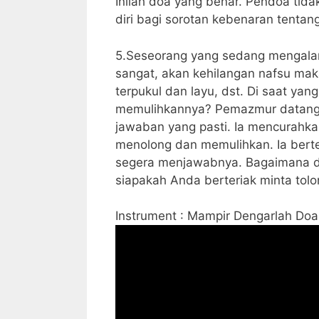
Inilah doa yang benar. Pendoa tid
diri bagi sorotan kebenaran tentan
5.Seseorang yang sedang mengala
sangat, akan kehilangan nafsu makan
terpukul dan layu, dst. Di saat ya
memulihkannya? Pemazmur datang p
jawaban yang pasti. Ia mencurahk
menolong dan memulihkan. Ia bert
segera menjawabnya. Bagaimana d
siapakah Anda berteriak minta to
Instrument : Mampir Dengarlah Do