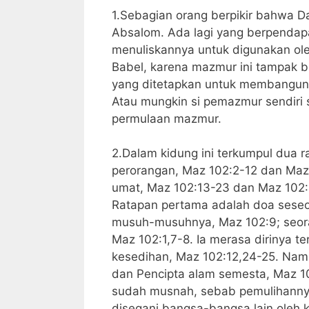
1.Sebagian orang berpikir bahwa 
Absalom. Ada lagi yang berpendapa
menuliskannya untuk digunakan ole
Babel, karena mazmur ini tampak b
yang ditetapkan untuk membangun
Atau mungkin si pemazmur sendiri
permulaan mazmur.
2.Dalam kidung ini terkumpul dua 
perorangan, Maz 102:2-12 dan Maz
umat, Maz 102:13-23 dan Maz 102:
Ratapan pertama adalah doa seseor
musuh-musuhnya, Maz 102:9; seoran
Maz 102:1,7-8. Ia merasa dirinya t
kesedihan, Maz 102:12,24-25. Nam
dan Pencipta alam semesta, Maz 1
sudah musnah, sebab pemulihanny
disegani bangsa-bangsa lain oleh 