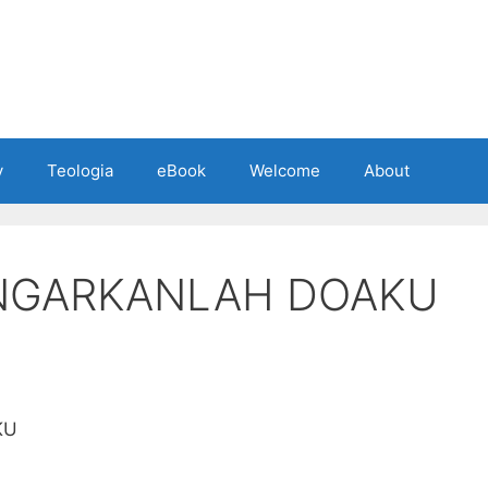
y
Teologia
eBook
Welcome
About
NGARKANLAH DOAKU
KU