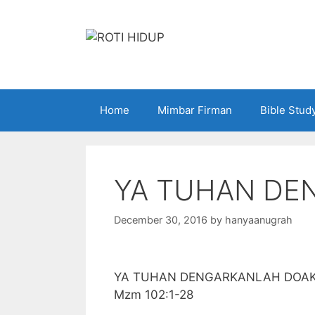
Skip
to
content
Home
Mimbar Firman
Bible Stud
YA TUHAN DE
December 30, 2016
by
hanyaanugrah
YA TUHAN DENGARKANLAH DOA
Mzm 102:1-28