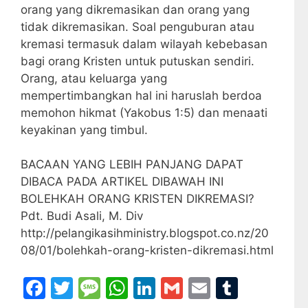
orang yang dikremasikan dan orang yang
tidak dikremasikan. Soal penguburan atau
kremasi termasuk dalam wilayah kebebasan
bagi orang Kristen untuk putuskan sendiri.
Orang, atau keluarga yang
mempertimbangkan hal ini haruslah berdoa
memohon hikmat (Yakobus 1:5) dan menaati
keyakinan yang timbul.
BACAAN YANG LEBIH PANJANG DAPAT
DIBACA PADA ARTIKEL DIBAWAH INI
BOLEHKAH ORANG KRISTEN DIKREMASI?
Pdt. Budi Asali, M. Div
http://pelangikasihministry.blogspot.co.nz/20
08/01/bolehkah-orang-kristen-dikremasi.html
F
T
M
W
Li
G
E
T