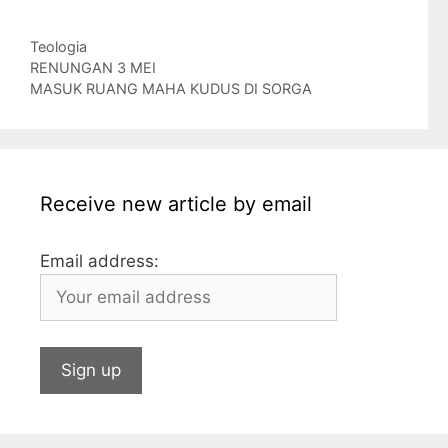
a
w
e
h
n
m
m
u
c
itt
s
at
k
ai
ai
m
Categories
Teologia
e
er
s
s
e
l
l
bl
RENUNGAN 3 MEI
b
a
A
dI
r
MASUK RUANG MAHA KUDUS DI SORGA
o
g
p
n
o
e
p
k
Receive new article by email
Email address: