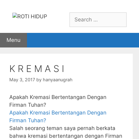
Skip
to
Search
content
for:
Menu
K R E M A S I
May 3, 2017
by
hanyaanugrah
Apakah Kremasi Bertentangan Dengan
Firman Tuhan?
Apakah Kremasi Bertentangan Dengan
Firman Tuhan?
Salah seorang teman saya pernah berkata
bahwa kremasi bertentangan dengan Firman