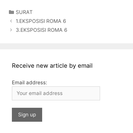
c
itt
s
at
k
ai
ai
m
Categories
SURAT
e
er
s
s
e
l
l
bl
1.EKSPOSISI ROMA 6
b
a
A
dI
r
3.EKSPOSISI ROMA 6
o
g
p
n
o
e
p
k
Receive new article by email
Email address: