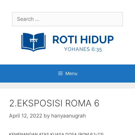
Skip
to
Search
content
for:
Menu
2.EKSPOSISI ROMA 6
April 12, 2022
by
hanyaanugrah
KEMENANGAN ATAS KUASA DOSA (ROM 6:1-23)