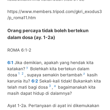
https://www.members.tripod.com/gkri_exodus3
/p_roma11.htm
Orang percaya tidak boleh bertekun
dalam dosa (ay. 1-2a)
ROMA 6:1-2
6:1
Jika demikian, apakah yang hendak kita
y
katakan?
Bolehkah kita bertekun dalam
1
2
z
dosa
, supaya semakin bertambah
kasih
karunia itu?
6:2
Sekali-kali tidak! Bukankah kita
3
a
telah mati bagi dosa
,
bagaimanakah kita
masih dapat hidup di dalamnya?
Ayat 1-2a. Pertanyaan di ayat ini dikemukakan