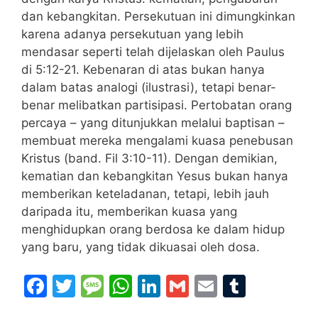
dan kebangkitan. Persekutuan ini dimungkinkan
karena adanya persekutuan yang lebih
mendasar seperti telah dijelaskan oleh Paulus
di 5:12-21. Kebenaran di atas bukan hanya
dalam batas analogi (ilustrasi), tetapi benar-
benar melibatkan partisipasi. Pertobatan orang
percaya – yang ditunjukkan melalui baptisan –
membuat mereka mengalami kuasa penebusan
Kristus (band. Fil 3:10-11). Dengan demikian,
kematian dan kebangkitan Yesus bukan hanya
memberikan keteladanan, tetapi, lebih jauh
daripada itu, memberikan kuasa yang
menghidupkan orang berdosa ke dalam hidup
yang baru, yang tidak dikuasai oleh dosa.
F
T
M
W
Li
G
E
T
a
w
e
h
n
m
m
u