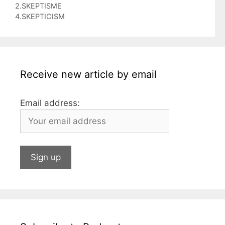
2.SKEPTISME
p
d
l
i
m
4.SKEPTICISM
p
I
l
b
n
l
r
Receive new article by email
Email address: