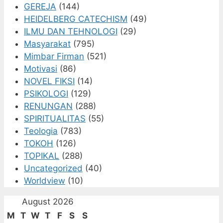
GEREJA
(144)
HEIDELBERG CATECHISM
(49)
ILMU DAN TEHNOLOGI
(29)
Masyarakat
(795)
Mimbar Firman
(521)
Motivasi
(86)
NOVEL FIKSI
(14)
PSIKOLOGI
(129)
RENUNGAN
(288)
SPIRITUALITAS
(55)
Teologia
(783)
TOKOH
(126)
TOPIKAL
(288)
Uncategorized
(40)
Worldview
(10)
August 2026
M
T
W
T
F
S
S