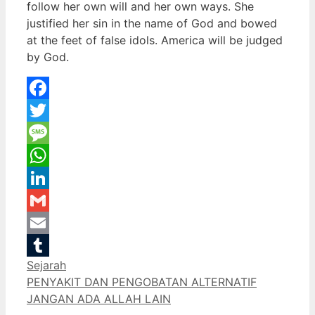
follow her own will and her own ways. She
justified her sin in the name of God and bowed
at the feet of false idols. America will be judged
by God.
Facebook
Twitter
Message
WhatsApp
LinkedIn
Gmail
Email
Categories
Sejarah
Tumblr
PENYAKIT DAN PENGOBATAN ALTERNATIF
JANGAN ADA ALLAH LAIN