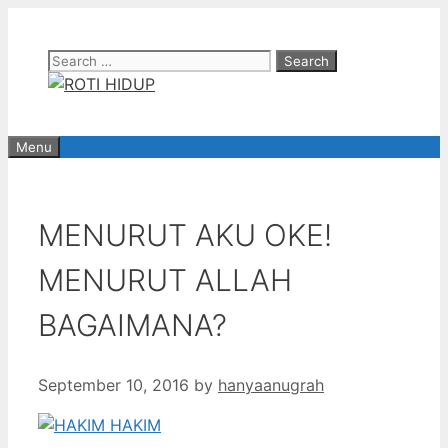
Skip
to
Search
content
for:
Menu
MENURUT AKU OKE!
MENURUT ALLAH
BAGAIMANA?
September 10, 2016
by
hanyaanugrah