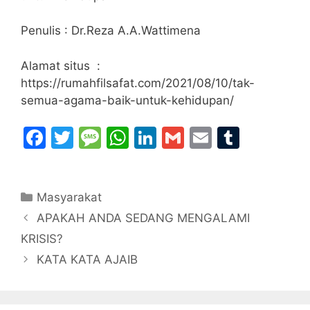
Penulis : Dr.Reza A.A.Wattimena
Alamat situs :
https://rumahfilsafat.com/2021/08/10/tak-
semua-agama-baik-untuk-kehidupan/
F
T
M
W
Li
G
E
T
a
w
e
h
n
m
m
u
c
itt
s
at
k
ai
ai
m
Categories
Masyarakat
e
er
s
s
e
l
l
bl
APAKAH ANDA SEDANG MENGALAMI
b
a
A
dI
r
KRISIS?
o
g
p
n
KATA KATA AJAIB
o
e
p
k