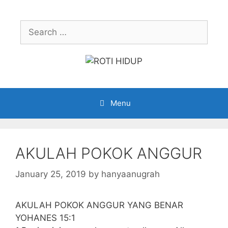
Skip
to
Search
content
for:
Menu
AKULAH POKOK ANGGUR
January 25, 2019
by
hanyaanugrah
AKULAH POKOK ANGGUR YANG BENAR
YOHANES 15:1