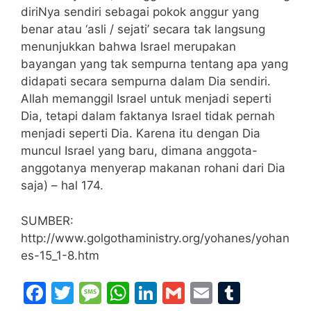
diriNya sendiri sebagai pokok anggur yang
benar atau ‘asli / sejati’ secara tak langsung
menunjukkan bahwa Israel merupakan
bayangan yang tak sempurna tentang apa yang
didapati secara sempurna dalam Dia sendiri.
Allah memanggil Israel untuk menjadi seperti
Dia, tetapi dalam faktanya Israel tidak pernah
menjadi seperti Dia. Karena itu dengan Dia
muncul Israel yang baru, dimana anggota-
anggotanya menyerap makanan rohani dari Dia
saja) – hal 174.
SUMBER:
http://www.golgothaministry.org/yohanes/yohan
es-15_1-8.htm
F
T
M
W
Li
G
E
T