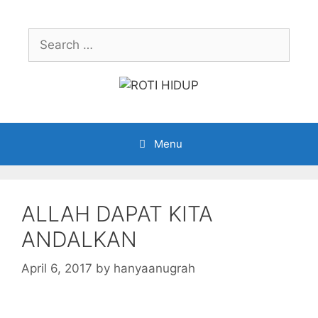
Skip
to
Search
content
for:
Menu
ALLAH DAPAT KITA
ANDALKAN
April 6, 2017
by
hanyaanugrah