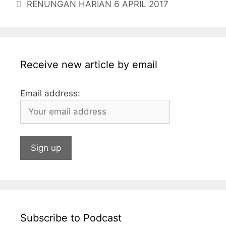
RENUNGAN HARIAN 6 APRIL 2017
o
g
p
n
o
e
p
k
Receive new article by email
Email address:
Subscribe to Podcast