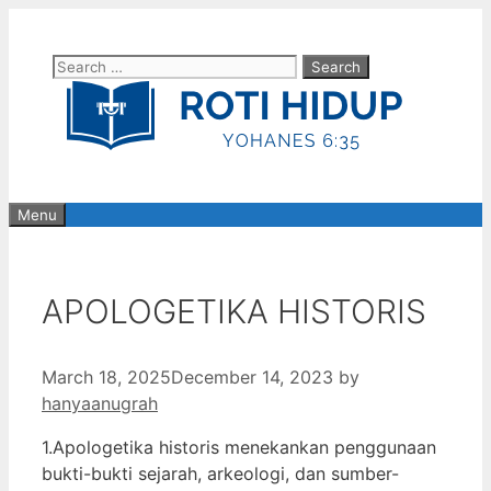
Skip
to
Search
content
for:
Menu
APOLOGETIKA HISTORIS
March 18, 2025
December 14, 2023
by
hanyaanugrah
1.Apologetika historis menekankan penggunaan
bukti-bukti sejarah, arkeologi, dan sumber-