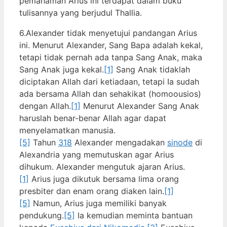
pemahaman Arius ini terdapat dalam buku
tulisannya yang berjudul Thallia.
6.Alexander tidak menyetujui pandangan Arius
ini. Menurut Alexander, Sang Bapa adalah kekal,
tetapi tidak pernah ada tanpa Sang Anak, maka
Sang Anak juga kekal.
[1]
Sang Anak tidaklah
diciptakan Allah dari ketiadaan, tetapi Ia sudah
ada bersama Allah dan sehakikat (homoousios)
dengan Allah.
[1]
Menurut Alexander Sang Anak
haruslah benar-benar Allah agar dapat
menyelamatkan manusia.
[5]
Tahun
318
Alexander mengadakan
sinode
di
Alexandria yang memutuskan agar Arius
dihukum. Alexander mengutuk ajaran Arius.
[1]
Arius juga dikutuk bersama lima orang
presbiter dan enam orang diaken lain.
[1]
[5]
Namun, Arius juga memiliki banyak
pendukung.
[5]
Ia kemudian meminta bantuan