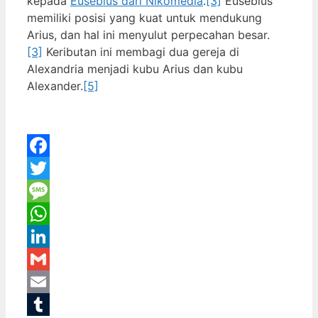
kepada
Eusebius dari Nikomedia
.
[3]
Eusebius
memiliki posisi yang kuat untuk mendukung
Arius, dan hal ini menyulut perpecahan besar.
[3]
Keributan ini membagi dua gereja di
Alexandria menjadi kubu Arius dan kubu
Alexander.
[5]
Facebook
Twitter
Message
WhatsApp
LinkedIn
Gmail
Email