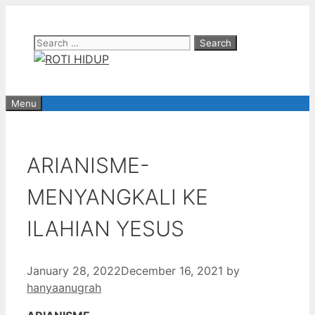
Skip
to
Search
content
for:
Menu
ARIANISME-
MENYANGKALI KE
ILAHIAN YESUS
January 28, 2022
December 16, 2021
by
hanyaanugrah