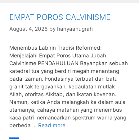
p
I
l
b
n
l
EMPAT POROS CALVINISME
r
August 4, 2026
by
hanyaanugrah
Menembus Labirin Tradisi Reformed:
Menjelajahi Empat Poros Utama Jubah
Calvinisme PENDAHULUAN Bayangkan sebuah
katedral tua yang berdiri megah menantang
badai zaman. Fondasinya terbuat dari batu
granit tak tergoyahkan: kedaulatan mutlak
Allah, otoritas Alkitab, dan ikatan kovenan.
Namun, ketika Anda melangkah ke dalam aula
utamanya, cahaya matahari yang menembus
kaca patri memancarkan spektrum warna yang
berbeda …
Read more