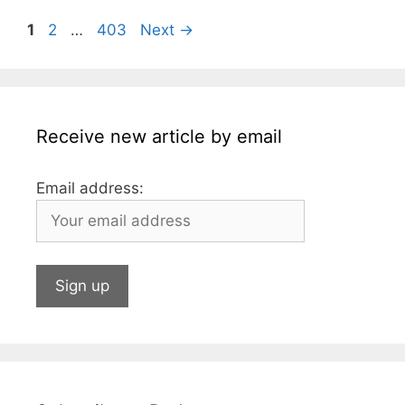
n
l
Page
Page
Page
1
2
…
403
Next
→
r
Receive new article by email
Email address: