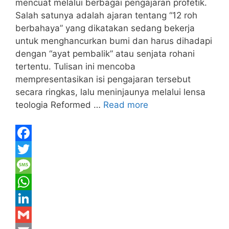
mencuat melalui berbagai pengajaran profetik.
Salah satunya adalah ajaran tentang “12 roh
berbahaya” yang dikatakan sedang bekerja
untuk menghancurkan bumi dan harus dihadapi
dengan “ayat pembalik” atau senjata rohani
tertentu. Tulisan ini mencoba
mempresentasikan isi pengajaran tersebut
secara ringkas, lalu meninjaunya melalui lensa
teologia Reformed …
Read more
F
a
T
c
w
M
e
i
e
W
b
t
s
h
L