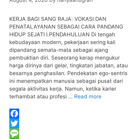
August 4, 2026
by
hanyaanugrah
KERJA BAGI SANG RAJA: VOKASI DAN
PENATALAYANAN SEBAGAI CARA PANDANG
HIDUP SEJATI I.PENDAHULUAN Di tengah
kebudayaan modern, pekerjaan sering kali
dipandang semata-mata sebagai ajang
pembuktian diri. Seseorang kerap mengukur
harga dirinya dari gelar, tingkatan jabatan, atau
besarnya penghasilan. Pendekatan ego-sentris
ini menempatkan manusia sebagai pusat dari
segala aktivitas kerja. Namun, ketika karier
terhambat atau profesi …
Read more
F
a
T