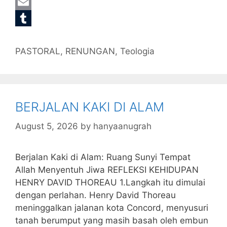
o
t
s
a
i
G
o
e
a
t
n
m
E
k
r
g
s
k
a
m
T
Categories
e
A
e
i
a
u
PASTORAL
,
RENUNGAN
,
Teologia
p
d
l
i
m
p
I
l
b
n
l
BERJALAN KAKI DI ALAM
r
August 5, 2026
by
hanyaanugrah
Berjalan Kaki di Alam: Ruang Sunyi Tempat
Allah Menyentuh Jiwa REFLEKSI KEHIDUPAN
HENRY DAVID THOREAU 1.Langkah itu dimulai
dengan perlahan. Henry David Thoreau
meninggalkan jalanan kota Concord, menyusuri
tanah berumput yang masih basah oleh embun