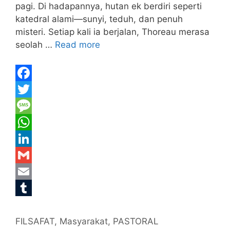
pagi. Di hadapannya, hutan ek berdiri seperti
katedral alami—sunyi, teduh, dan penuh
misteri. Setiap kali ia berjalan, Thoreau merasa
seolah …
Read more
F
a
T
c
w
M
e
i
e
W
b
t
s
h
L
o
t
s
a
i
G
o
e
a
t
n
m
E
k
r
g
s
k
a
m
T
Categories
e
A
e
i
a
u
FILSAFAT
,
Masyarakat
,
PASTORAL