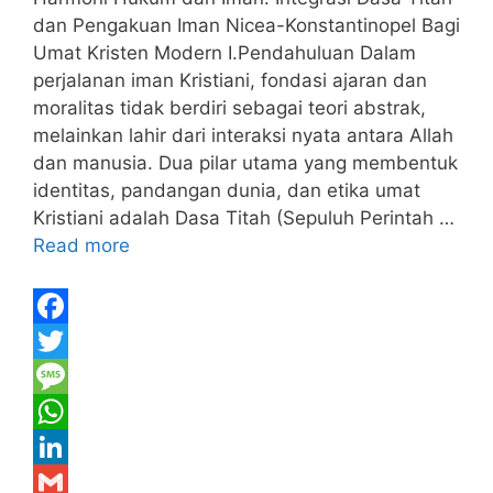
dan Pengakuan Iman Nicea-Konstantinopel Bagi
Umat Kristen Modern I.Pendahuluan Dalam
perjalanan iman Kristiani, fondasi ajaran dan
moralitas tidak berdiri sebagai teori abstrak,
melainkan lahir dari interaksi nyata antara Allah
dan manusia. Dua pilar utama yang membentuk
identitas, pandangan dunia, dan etika umat
Kristiani adalah Dasa Titah (Sepuluh Perintah …
Read more
F
a
T
c
w
M
e
i
e
W
b
t
s
h
L