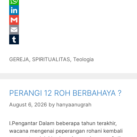
c
w
M
e
i
e
W
b
t
s
h
L
o
t
s
a
i
G
o
e
a
t
n
m
E
k
r
g
s
k
a
m
T
Categories
e
A
e
i
a
u
GEREJA
,
SPIRITUALITAS
,
Teologia
p
d
l
i
m
p
I
l
b
n
l
PERANGI 12 ROH BERBAHAYA ?
r
August 6, 2026
by
hanyaanugrah
I.Pengantar Dalam beberapa tahun terakhir,
wacana mengenai peperangan rohani kembali