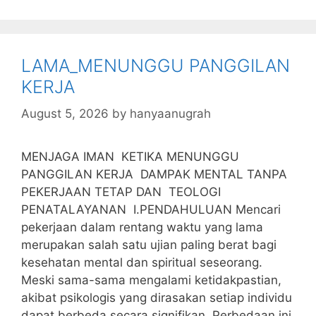
p
d
l
i
m
p
I
l
b
n
l
LAMA_MENUNGGU PANGGILAN
r
KERJA
August 5, 2026
by
hanyaanugrah
MENJAGA IMAN KETIKA MENUNGGU
PANGGILAN KERJA DAMPAK MENTAL TANPA
PEKERJAAN TETAP DAN TEOLOGI
PENATALAYANAN I.PENDAHULUAN Mencari
pekerjaan dalam rentang waktu yang lama
merupakan salah satu ujian paling berat bagi
kesehatan mental dan spiritual seseorang.
Meski sama-sama mengalami ketidakpastian,
akibat psikologis yang dirasakan setiap individu
dapat berbeda secara signifikan. Perbedaan ini