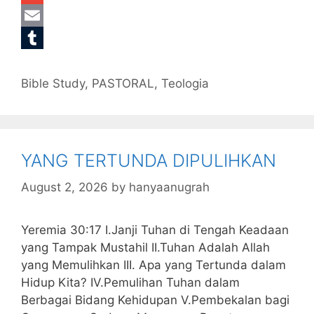
o
t
s
a
i
G
o
e
a
t
n
m
E
k
r
g
s
k
a
m
T
Categories
e
A
e
i
a
u
Bible Study
,
PASTORAL
,
Teologia
p
d
l
i
m
p
I
l
b
n
l
YANG TERTUNDA DIPULIHKAN
r
August 2, 2026
by
hanyaanugrah
Yeremia 30:17 I.Janji Tuhan di Tengah Keadaan
yang Tampak Mustahil II.Tuhan Adalah Allah
yang Memulihkan III. Apa yang Tertunda dalam
Hidup Kita? IV.Pemulihan Tuhan dalam
Berbagai Bidang Kehidupan V.Pembekalan bagi