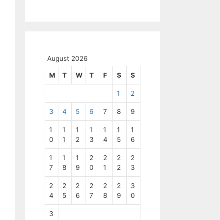
August 2026
M
T
W
T
F
S
S
1
2
3
4
5
6
7
8
9
1
1
1
1
1
1
1
0
1
2
3
4
5
6
1
1
1
2
2
2
2
7
8
9
0
1
2
3
2
2
2
2
2
2
3
4
5
6
7
8
9
0
3