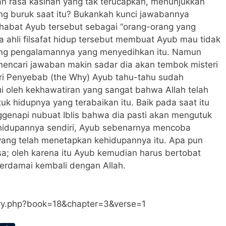
gan rasa kasihan yang tak terucapkan, menunjukkan
ng buruk saat itu? Bukankah kunci jawabannya
sahabat Ayub tersebut sebagai “orang-orang yang
 ahli filsafat hidup tersebut membuat Ayub mau tidak
ntang pengalamannya yang menyedihkan itu. Namun
ncari jawaban makin sadar dia akan tembok misteri
cari Penyebab (the Why) Ayub tahu-tahu sudah
ui oleh kekhawatiran yang sangat bahwa Allah telah
k hidupnya yang terabaikan itu. Baik pada saat itu
enapi nubuat Iblis bahwa dia pasti akan mengutuk
ehidupannya sendiri, Ayub sebenarnya mencoba
yang telah menetapkan kehidupannya itu. Apa pun
sa; oleh karena itu Ayub kemudian harus bertobat
berdamai kembali dengan Allah.
ary.php?book=18&chapter=3&verse=1