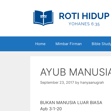
Skip
to
content
Home
Mimbar Firman
Bible Stud
AYUB MANUSIA
September 23, 2017
by
hanyaanugrah
BUKAN MANUSIA LUAR BIASA
Ayb 3:1-20