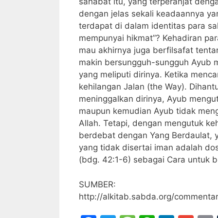
sahabat itu, yang terperanjat den
dengan jelas sekali keadaannya ya
terdapat di dalam identitas para 
mempunyai hikmat”? Kehadiran para
mau akhirnya juga berfilsafat te
makin bersungguh-sungguh Ayub me
yang meliputi dirinya. Ketika men
kehilangan Jalan (the Way). Dihant
meninggalkan dirinya, Ayub mengutu
maupun kemudian Ayub tidak mengg
Allah. Tetapi, dengan mengutuk k
berdebat dengan Yang Berdaulat, 
yang tidak disertai iman adalah do
(bdg. 42:1-6) sebagai Cara untuk 
SUMBER:
http://alkitab.sabda.org/comment