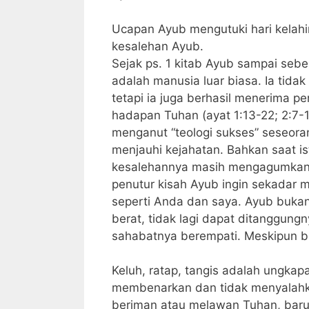
Ucapan Ayub mengutuki hari kelahi
kesalehan Ayub.
Sejak ps. 1 kitab Ayub sampai seb
adalah manusia luar biasa. Ia tidak
tetapi ia juga berhasil menerima p
hadapan Tuhan (ayat 1:13-22; 2:7
menganut “teologi sukses” seseorang
menjauhi kejahatan. Bahkan saat is
kesalehannya masih mengagumkan. 
penutur kisah Ayub ingin sekadar
seperti Anda dan saya. Ayub buka
berat, tidak lagi dapat ditanggung
sahabatnya berempati. Meskipun b
Keluh, ratap, tangis adalah ungkapa
membenarkan dan tidak menyalahkan
beriman atau melawan Tuhan, barul