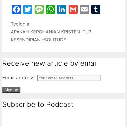
Facebook
Twitter
Message
WhatsApp
LinkedIn
Gmail
Email
Tumbl
Categories
Teologia
APAKAH KEROHANIAN KRISTEN ITU?
KESENDIRIAN -SOLITUDE
Receive new article by email
Email address:
Subscribe to Podcast