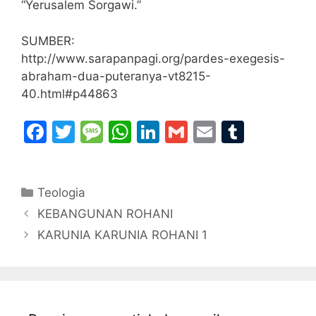
“Yerusalem Sorgawi.”
SUMBER:
http://www.sarapanpagi.org/pardes-exegesis-
abraham-dua-puteranya-vt8215-
40.html#p44863
F
T
M
W
Li
G
E
T
a
w
e
h
n
m
m
u
c
itt
s
at
k
ai
ai
m
Categories
Teologia
e
er
s
s
e
l
l
bl
KEBANGUNAN ROHANI
b
a
A
dI
r
KARUNIA KARUNIA ROHANI 1
o
g
p
n
o
e
p
k