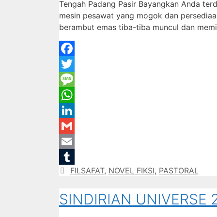
Tengah Padang Pasir Bayangkan Anda terda
mesin pesawat yang mogok dan persediaan ai
berambut emas tiba-tiba muncul dan mem
Facebook
Twitter
Message
WhatsApp
LinkedIn
Gmail
Email
Categories
FILSAFAT
,
NOVEL FIKSI
,
PASTORAL
Tumblr
SINDIRIAN UNIVERSE 