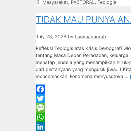
Categories
Masyarakat
,
PASTORAL
,
Teologia
Tumblr
TIDAK MAU PUNYA AN
July 28, 2026
by
hanyaanugrah
Refleksi Teologis atas Krisis Demografi 
tentang Masa Depan Peradaban, Keluarga
menatap jendela yang menampilkan hiruk-
dari pertanyaan yang mengusik jiwa…) Kita 
mencemaskan. Fenomena menyusutnya …
Facebook
Twitter
Message
WhatsApp