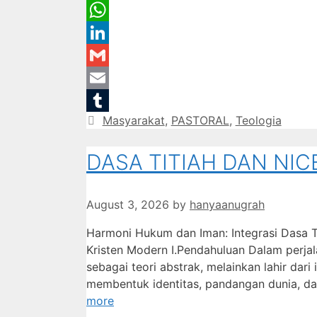
Message
WhatsApp
LinkedIn
Gmail
Email
Categories
Masyarakat
,
PASTORAL
,
Teologia
Tumblr
DASA TITIAH DAN NI
August 3, 2026
by
hanyaanugrah
Harmoni Hukum dan Iman: Integrasi Dasa 
Kristen Modern I.Pendahuluan Dalam perjalan
sebagai teori abstrak, melainkan lahir dari
membentuk identitas, pandangan dunia, dan
more