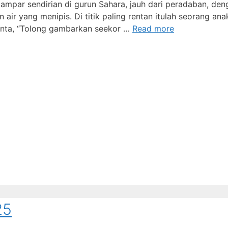
mpar sendirian di gurun Sahara, jauh dari peradaban, den
r yang menipis. Di titik paling rentan itulah seorang anak
inta, “Tolong gambarkan seekor …
Read more
25