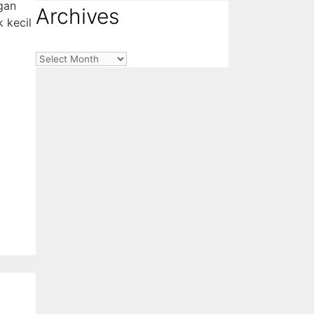
gan
Archives
 kecil
Archives