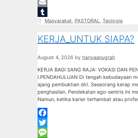
Gmail
Email
Categories
Masyarakat
,
PASTORAL
,
Teologia
Tumblr
KERJA_UNTUK SIAPA?
August 4, 2026
by
hanyaanugrah
KERJA BAGI SANG RAJA: VOKASI DAN P
I.PENDAHULUAN Di tengah kebudayaan mod
ajang pembuktian diri. Seseorang kerap men
penghasilan. Pendekatan ego-sentris ini m
Namun, ketika karier terhambat atau prof
Facebook
Twitter