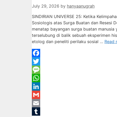
July 29, 2026
by
hanyaanugrah
SINDIRIAN UNIVERSE 25: Ketika Kelimpah
Sosiologis atas Surga Buatan dan Reses
menatap bayangan surga buatan manusia 
terselubung di balik sebuah eksperimen h
etolog dan peneliti perilaku sosial …
Read 
Facebook
Twitter
Message
WhatsApp
LinkedIn
Gmail
Email