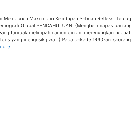
an Membunuh Makna dan Kehidupan Sebuah Refleksi Teolog
i Demografi Global PENDAHULUAN (Menghela napas panjang
yang tampak melimpah namun dingin, merenungkan nubuat
istoris yang mengusik jiwa…) Pada dekade 1960-an, seorang
more