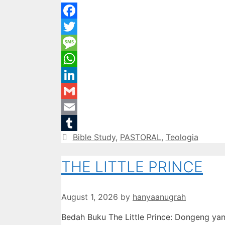
Facebook
Twitter
Message
WhatsApp
LinkedIn
Gmail
Email
Categories
Bible Study
,
PASTORAL
,
Teologia
Tumblr
THE LITTLE PRINCE
August 1, 2026
by
hanyaanugrah
Bedah Buku The Little Prince: Dongeng y