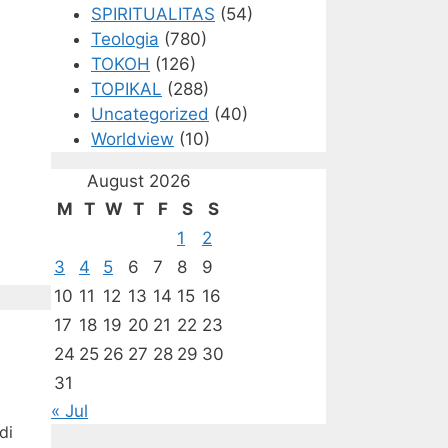
SPIRITUALITAS
(54)
Teologia
(780)
TOKOH
(126)
TOPIKAL
(288)
Uncategorized
(40)
Worldview
(10)
August 2026
M
T
W
T
F
S
S
1
2
3
4
5
6
7
8
9
10
11
12
13
14
15
16
17
18
19
20
21
22
23
24
25
26
27
28
29
30
31
« Jul
di