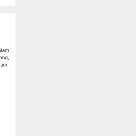
alam
ang,
lam