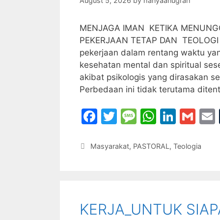
August 5, 2026
by
hanyaanugrah
MENJAGA IMAN KETIKA MENUNG
PEKERJAAN TETAP DAN TEOLOGI
pekerjaan dalam rentang waktu yan
kesehatan mental dan spiritual se
akibat psikologis yang dirasakan se
Perbedaan ini tidak terutama dite
F
T
M
W
Li
G
a
w
e
h
n
m
c
itt
s
at
k
ai
Categories
Masyarakat
,
PASTORAL
,
Teologia
e
er
s
s
e
l
l
b
a
A
dI
o
g
p
n
KERJA_UNTUK SIAP
o
e
p