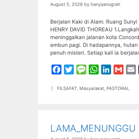
k
August 5, 2026
by
hanyaanugrah
Berjalan Kaki di Alam: Ruang Sun
HENRY DAVID THOREAU 1.Langkah it
meninggalkan jalanan kota Concor
embun pagi. Di hadapannya, hutan e
penuh misteri. Setiap kali ia berj
F
T
M
W
Li
G
a
w
e
h
n
m
c
itt
s
at
k
ai
Categories
FILSAFAT
,
Masyarakat
,
PASTORAL
e
er
s
s
e
l
l
b
a
A
dI
o
g
p
n
LAMA_MENUNGGU 
o
e
p
k