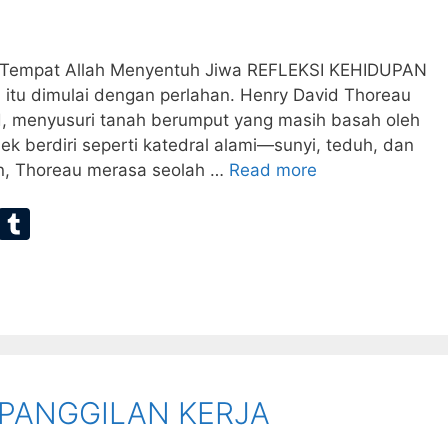
yi Tempat Allah Menyentuh Jiwa REFLEKSI KEHIDUPAN
u dimulai dengan perlahan. Henry David Thoreau
d, menyusuri tanah berumput yang masih basah oleh
k berdiri seperti katedral alami—sunyi, teduh, dan
alan, Thoreau merasa seolah …
Read more
E
T
m
u
ai
m
bl
r
PANGGILAN KERJA