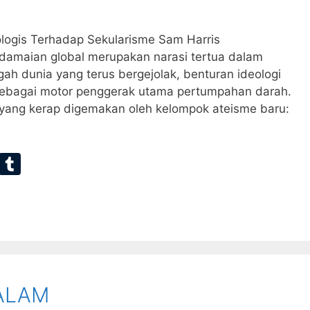
logis Terhadap Sekularisme Sam Harris
maian global merupakan narasi tertua dalam
ah dunia yang terus bergejolak, benturan ideologi
 sebagai motor penggerak utama pertumpahan darah.
 yang kerap digemakan oleh kelompok ateisme baru:
E
T
m
u
ai
m
bl
r
 ALAM