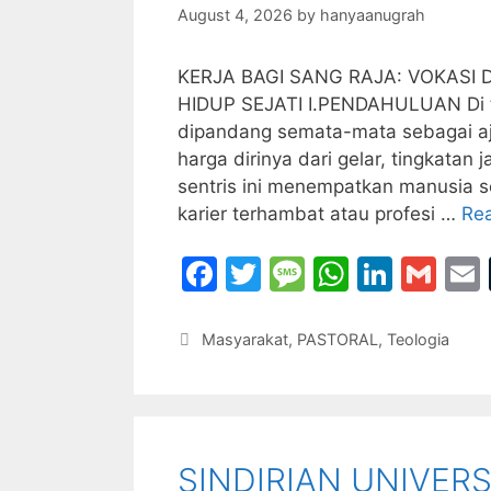
k
August 4, 2026
by
hanyaanugrah
KERJA BAGI SANG RAJA: VOKAS
HIDUP SEJATI I.PENDAHULUAN Di te
dipandang semata-mata sebagai aj
harga dirinya dari gelar, tingkata
sentris ini menempatkan manusia se
karier terhambat atau profesi …
Re
F
T
M
W
Li
G
a
w
e
h
n
m
c
itt
s
at
k
ai
Categories
Masyarakat
,
PASTORAL
,
Teologia
e
er
s
s
e
l
l
b
a
A
dI
o
g
p
n
SINDIRIAN UNIVERS
o
e
p