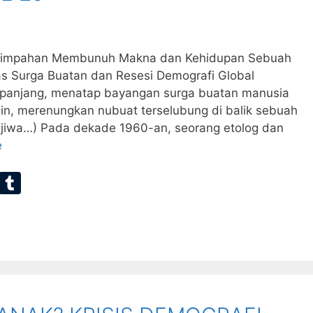
Kelimpahan Membunuh Makna dan Kehidupan Sebuah
tas Surga Buatan dan Resesi Demografi Global
njang, menatap bayangan surga buatan manusia
n, merenungkan nubuat terselubung di balik sebuah
 jiwa…) Pada dekade 1960-an, seorang etolog dan
e
E
T
m
u
ai
m
bl
r