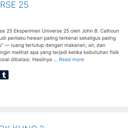
RSE 25
rse 25 Eksperimen Universe 25 oleh John B. Calhoun
di perilaku hewan paling terkenal sekaligus paling
s” — ruang tertutup dengan makanan, air, dan
in melihat apa yang terjadi ketika kebutuhan fisik
osial dibatasi. Hasilnya …
Read more
E
T
m
u
ai
m
bl
r