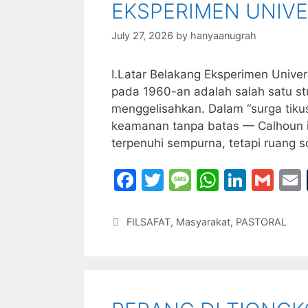
EKSPERIMEN UNIVE
o
e
p
k
July 27, 2026
by
hanyaanugrah
I.Latar Belakang Eksperimen Unive
pada 1960-an adalah salah satu stu
menggelisahkan. Dalam “surga tiku
keamanan tanpa batas — Calhoun ing
terpenuhi sempurna, tetapi ruang s
F
T
M
W
Li
G
a
w
e
h
n
m
c
itt
s
at
k
ai
Categories
FILSAFAT
,
Masyarakat
,
PASTORAL
e
er
s
s
e
l
l
b
a
A
dI
o
g
p
n