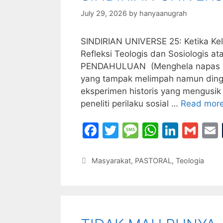
k
July 29, 2026
by
hanyaanugrah
SINDIRIAN UNIVERSE 25: Ketika 
Refleksi Teologis dan Sosiologis a
PENDAHULUAN (Menghela napas pa
yang tampak melimpah namun dingi
eksperimen historis yang mengusik
peneliti perilaku sosial …
Read mor
F
T
M
W
Li
G
a
w
e
h
n
m
c
itt
s
at
k
ai
Categories
Masyarakat
,
PASTORAL
,
Teologia
e
er
s
s
e
l
l
b
a
A
dI
o
g
p
n