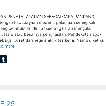
I DAN PENATALAYANAN SEBAGAI CARA PANDANG
ngah kebudayaan modern, pekerjaan sering kali
ang pembuktian diri. Seseorang kerap mengukur
n jabatan, atau besarnya penghasilan. Pendekatan ego-
bagai pusat dari segala aktivitas kerja. Namun, ketika
ad more
E
T
m
u
ai
m
bl
r
E 25