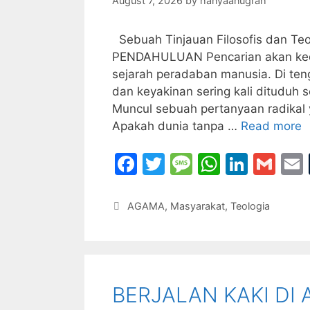
August 7, 2026
by
hanyaanugrah
Sebuah Tinjauan Filosofis dan Teo
PENDAHULUAN Pencarian akan keda
sejarah peradaban manusia. Di teng
dan keyakinan sering kali dituduh
Muncul sebuah pertanyaan radikal
Apakah dunia tanpa …
Read more
F
T
M
W
Li
G
a
w
e
h
n
m
c
itt
s
at
k
ai
Categories
AGAMA
,
Masyarakat
,
Teologia
e
er
s
s
e
l
l
b
a
A
dI
o
g
p
n
BERJALAN KAKI DI
o
e
p