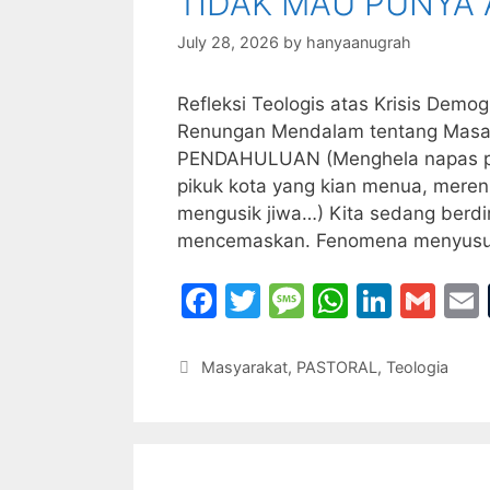
TIDAK MAU PUNYA 
o
e
p
k
July 28, 2026
by
hanyaanugrah
Refleksi Teologis atas Krisis Demo
Renungan Mendalam tentang Masa 
PENDAHULUAN (Menghela napas pan
pikuk kota yang kian menua, mere
mengusik jiwa…) Kita sedang berdir
mencemaskan. Fenomena menyus
F
T
M
W
Li
G
a
w
e
h
n
m
c
itt
s
at
k
ai
Categories
Masyarakat
,
PASTORAL
,
Teologia
e
er
s
s
e
l
l
b
a
A
dI
o
g
p
n