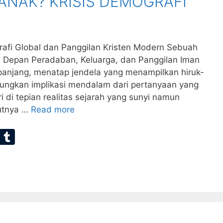
ANAK? KRISIS DEMOGRAFI
grafi Global dan Panggilan Kristen Modern Sebuah
Depan Peradaban, Keluarga, dan Panggilan Iman
jang, menatap jendela yang menampilkan hiruk-
nungkan implikasi mendalam dari pertanyaan yang
i di tepian realitas sejarah yang sunyi namun
utnya …
Read more
E
T
m
u
ai
m
bl
r