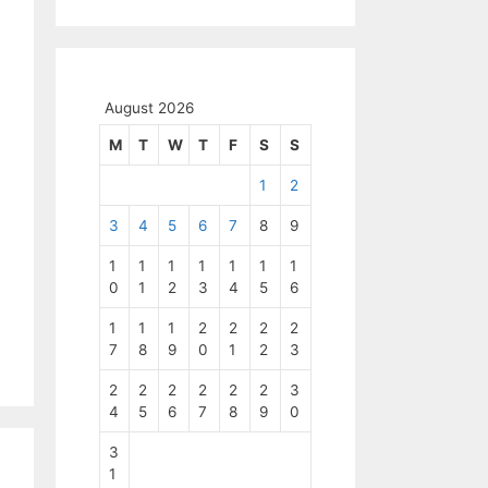
August 2026
M
T
W
T
F
S
S
1
2
3
4
5
6
7
8
9
1
1
1
1
1
1
1
0
1
2
3
4
5
6
1
1
1
2
2
2
2
7
8
9
0
1
2
3
2
2
2
2
2
2
3
4
5
6
7
8
9
0
3
1