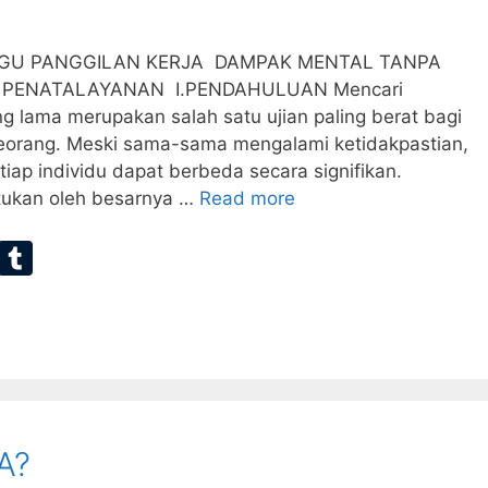
GU PANGGILAN KERJA DAMPAK MENTAL TANPA
 PENATALAYANAN I.PENDAHULUAN Mencari
g lama merupakan salah satu ujian paling berat bagi
seorang. Meski sama-sama mengalami ketidakpastian,
tiap individu dapat berbeda secara signifikan.
ntukan oleh besarnya …
Read more
E
T
m
u
ai
m
bl
r
A?