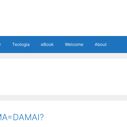
y
Teologia
eBook
Welcome
About
MA=DAMAI?