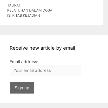
Categories
TAURAT
e
A
e
i
a
u
KEJATUHAN DALAM DOSA
p
d
l
i
m
ISI KITAB KEJADIAN
p
I
l
b
n
l
r
Receive new article by email
Email address: