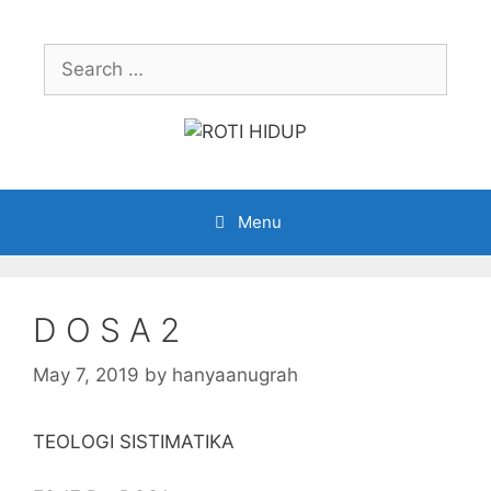
Skip
to
Search
content
for:
Menu
D O S A 2
May 7, 2019
by
hanyaanugrah
TEOLOGI SISTIMATIKA