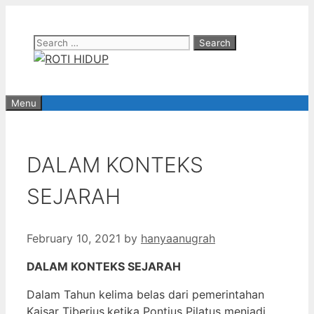
Skip
to
Search
content
for:
Menu
DALAM KONTEKS
SEJARAH
February 10, 2021
by
hanyaanugrah
DALAM KONTEKS SEJARAH
Dalam Tahun kelima belas dari pemerintahan
Kaisar Tiberius,ketika Pontius Pilatus menjadi