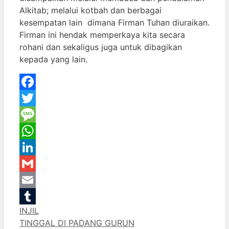
Alkitab; melalui kotbah dan berbagai
kesempatan lain dimana Firman Tuhan diuraikan.
Firman ini hendak memperkaya kita secara
rohani dan sekaligus juga untuk dibagikan
kepada yang lain.
Facebook
Twitter
Message
WhatsApp
LinkedIn
Gmail
Email
Categories
INJIL
Tumblr
TINGGAL DI PADANG GURUN