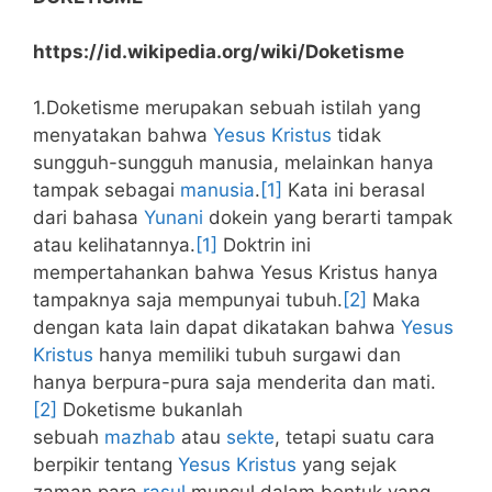
https://id.wikipedia.org/wiki/Doketisme
1.Doketisme merupakan sebuah istilah yang
menyatakan bahwa
Yesus Kristus
tidak
sungguh-sungguh manusia, melainkan hanya
tampak sebagai
manusia
.
[1]
Kata ini berasal
dari bahasa
Yunani
dokein yang berarti tampak
atau kelihatannya.
[1]
Doktrin ini
mempertahankan bahwa Yesus Kristus hanya
tampaknya saja mempunyai tubuh.
[2]
Maka
dengan kata lain dapat dikatakan bahwa
Yesus
Kristus
hanya memiliki tubuh surgawi dan
hanya berpura-pura saja menderita dan mati.
[2]
Doketisme bukanlah
sebuah
mazhab
atau
sekte
, tetapi suatu cara
berpikir tentang
Yesus Kristus
yang sejak
zaman para
rasul
muncul dalam bentuk yang