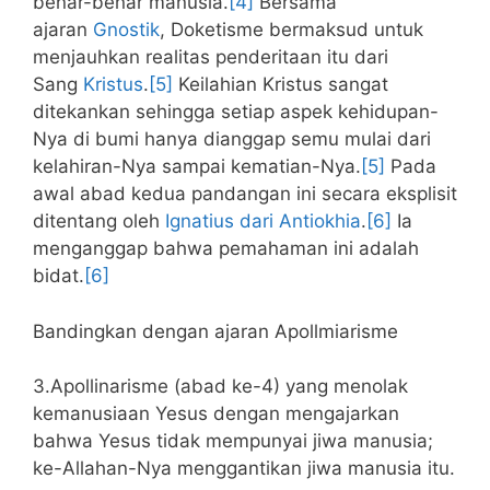
benar-benar manusia.
[4]
Bersama
ajaran
Gnostik
, Doketisme bermaksud untuk
menjauhkan realitas penderitaan itu dari
Sang
Kristus
.
[5]
Keilahian Kristus sangat
ditekankan sehingga setiap aspek kehidupan-
Nya di bumi hanya dianggap semu mulai dari
kelahiran-Nya sampai kematian-Nya.
[5]
Pada
awal abad kedua pandangan ini secara eksplisit
ditentang oleh
Ignatius dari Antiokhia
.
[6]
Ia
menganggap bahwa pemahaman ini adalah
bidat.
[6]
Bandingkan dengan ajaran Apollmiarisme
3.Apollinarisme (abad ke-4) yang menolak
kemanusiaan Yesus dengan mengajarkan
bahwa Yesus tidak mempunyai jiwa manusia;
ke-Allahan-Nya menggantikan jiwa manusia itu.