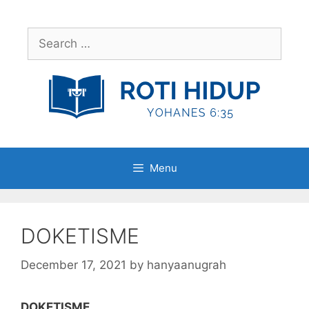
Skip
to
Search
content
for:
Menu
DOKETISME
December 17, 2021
by
hanyaanugrah
DOKETISME