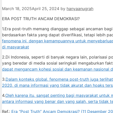
March 18, 2025
April 25, 2024
by
hanyaanugrah
ERA POST TRUTH ANCAM DEMOKRASI?
1.Era post-truth memang dianggap sebagai ancaman bagi d
berdasarkan fakta yang dapat diverifikasi, tetapi lebih 
fenomena ini, dengan kemampuannya untuk menyebarluaska
di masyarakat
2.Di Indonesia, seperti di banyak negara lain, polarisasi
yang beredar di media sosial seringkali mengaburkan fakta
dapat mengancam kohesi sosial dan keamanan nasional 
3.
Dalam konteks global, fenomena post-truth juga terliha
2020, di mana informasi yang tidak akurat dan hoaks ter
4.
Oleh karena itu, sangat penting bagi masyarakat unt
antara informasi yang benar dan yang salah, serta tidak 
Ref.:
Era “Post Truth” Ancam Demokrasi? (11 Desember 2