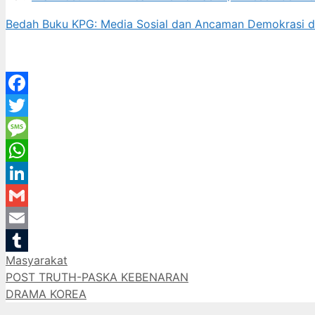
Bedah Buku KPG: Media Sosial dan Ancaman Demokrasi di
Facebook
Twitter
Message
WhatsApp
LinkedIn
Gmail
Email
Categories
Masyarakat
Tumblr
POST TRUTH-PASKA KEBENARAN
DRAMA KOREA