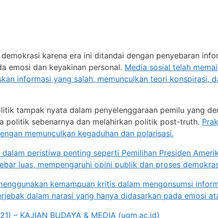
emokrasi karena era ini ditandai dengan penyebaran inform
pada emosi dan keyakinan personal.
Media sosial telah mema
n informasi yang salah, memunculkan teori konspirasi, d
 politik tampak nyata dalam penyelenggaraan pemilu yang de
 politik sebenarnya dan melahirkan politik post-truth.
Prak
dengan memunculkan kegaduhan dan polarisasi.
t dalam peristiwa penting seperti Pemilihan Presiden Ameri
sebar luas, mempengaruhi opini publik dan proses demokras
uk menggunakan kemampuan kritis dalam mengonsumsi info
terjebak dalam narasi yang hanya didasarkan pada emosi at
021) – KAJIAN BUDAYA & MEDIA (ugm.ac.id)