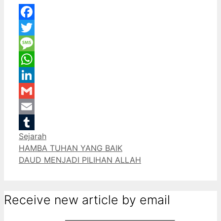
Facebook
Twitter
Message
WhatsApp
LinkedIn
Gmail
Email
Categories
Sejarah
Tumblr
HAMBA TUHAN YANG BAIK
DAUD MENJADI PILIHAN ALLAH
Receive new article by email