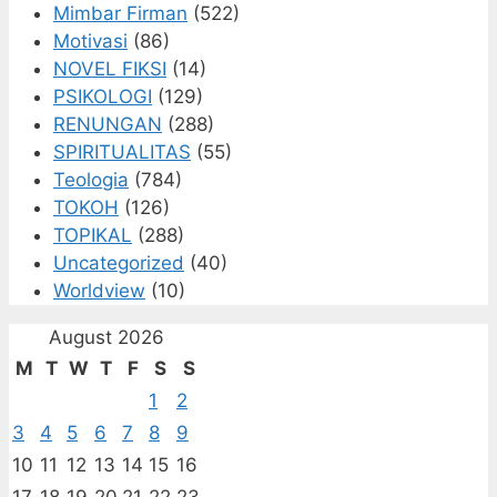
Mimbar Firman
(522)
Motivasi
(86)
NOVEL FIKSI
(14)
PSIKOLOGI
(129)
RENUNGAN
(288)
SPIRITUALITAS
(55)
Teologia
(784)
TOKOH
(126)
TOPIKAL
(288)
Uncategorized
(40)
Worldview
(10)
August 2026
M
T
W
T
F
S
S
1
2
3
4
5
6
7
8
9
10
11
12
13
14
15
16
17
18
19
20
21
22
23