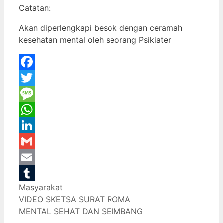
Catatan:
Akan diperlengkapi besok dengan ceramah
kesehatan mental oleh seorang Psikiater
Facebook
Twitter
Message
WhatsApp
LinkedIn
Gmail
Email
Categories
Masyarakat
Tumblr
VIDEO SKETSA SURAT ROMA
MENTAL SEHAT DAN SEIMBANG