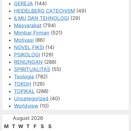
GEREJA
(144)
HEIDELBERG CATECHISM
(49)
ILMU DAN TEHNOLOGI
(29)
Masyarakat
(794)
Mimbar Firman
(521)
Motivasi
(86)
NOVEL FIKSI
(14)
PSIKOLOGI
(129)
RENUNGAN
(288)
SPIRITUALITAS
(55)
Teologia
(782)
TOKOH
(126)
TOPIKAL
(288)
Uncategorized
(40)
Worldview
(10)
August 2026
M
T
W
T
F
S
S