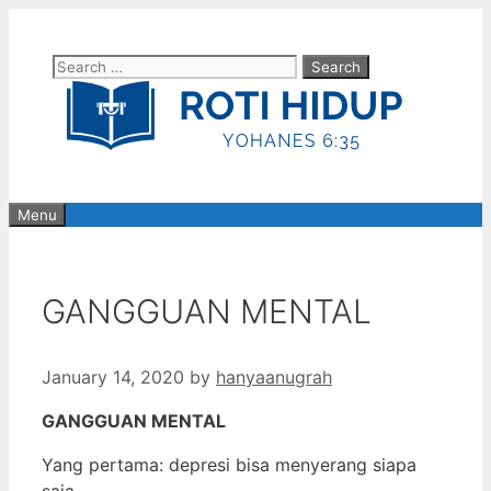
Skip
to
Search
content
for:
Menu
GANGGUAN MENTAL
January 14, 2020
by
hanyaanugrah
GANGGUAN MENTAL
Yang pertama: depresi bisa menyerang siapa
saja.