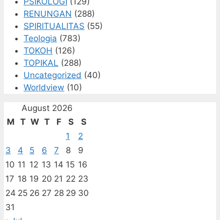
PSIKOLOGI
(129)
RENUNGAN
(288)
SPIRITUALITAS
(55)
Teologia
(783)
TOKOH
(126)
TOPIKAL
(288)
Uncategorized
(40)
Worldview
(10)
August 2026
M
T
W
T
F
S
S
1
2
3
4
5
6
7
8
9
10
11
12
13
14
15
16
17
18
19
20
21
22
23
24
25
26
27
28
29
30
31