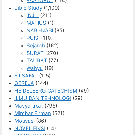
PASTORAL
(174)
Bible Study
(1,100)
INJIL
(211)
MATIUS
(1)
NABI-NABI
(85)
PUISI
(110)
Sejarah
(162)
SURAT
(270)
TAURAT
(77)
Wahyu
(19)
FILSAFAT
(115)
GEREJA
(144)
HEIDELBERG CATECHISM
(49)
ILMU DAN TEHNOLOGI
(29)
Masyarakat
(795)
Mimbar Firman
(521)
Motivasi
(86)
NOVEL FIKSI
(14)