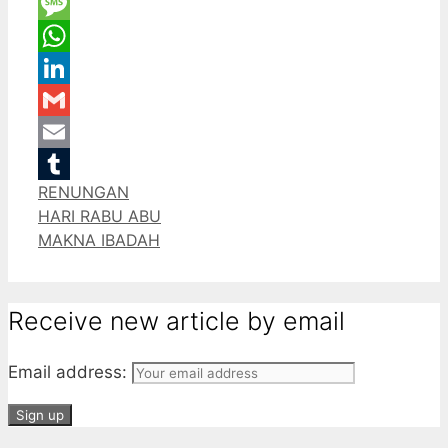
Twitter
Message
WhatsApp
LinkedIn
Gmail
Email
Categories
RENUNGAN
Tumblr
HARI RABU ABU
MAKNA IBADAH
Receive new article by email
Email address: