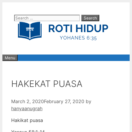
Skip
to
Search
content
for:
Menu
HAKEKAT PUASA
March 2, 2020
February 27, 2020
by
hanyaanugrah
Hakikat puasa
Yesaya 58:1-14