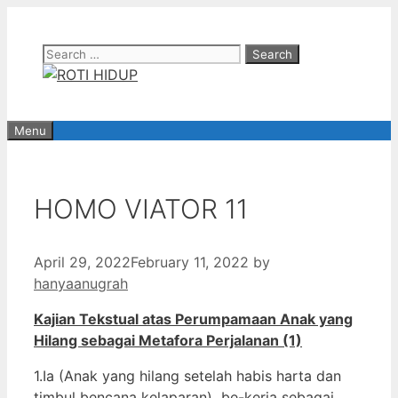
Skip
to
Search
content
for:
Menu
HOMO VIATOR 11
April 29, 2022
February 11, 2022
by
hanyaanugrah
Kajian Tekstual atas Perumpamaan Anak yang
Hilang sebagai Metafora Perjalanan (1)
1.Ia (Anak yang hilang setelah habis harta dan
timbul bencana kelaparan) be-kerja sebagai