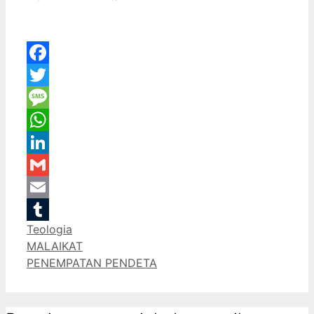
Facebook
Twitter
Message
WhatsApp
LinkedIn
Gmail
Email
Categories
Teologia
Tumblr
MALAIKAT
PENEMPATAN PENDETA