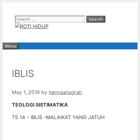
Skip
to
Search
content
for:
Menu
IBLIS
May 1, 2019
by
hanyaanugrah
TEOLOGI SISTIMATIKA
TS 14 – IBLIS -MALAIKAT YANG JATUH