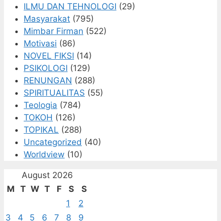
ILMU DAN TEHNOLOGI
(29)
Masyarakat
(795)
Mimbar Firman
(522)
Motivasi
(86)
NOVEL FIKSI
(14)
PSIKOLOGI
(129)
RENUNGAN
(288)
SPIRITUALITAS
(55)
Teologia
(784)
TOKOH
(126)
TOPIKAL
(288)
Uncategorized
(40)
Worldview
(10)
August 2026
M
T
W
T
F
S
S
1
2
3
4
5
6
7
8
9