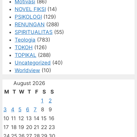
Motivasi
(86)
NOVEL FIKSI
(14)
PSIKOLOGI
(129)
RENUNGAN
(288)
SPIRITUALITAS
(55)
Teologia
(783)
TOKOH
(126)
TOPIKAL
(288)
Uncategorized
(40)
Worldview
(10)
August 2026
M
T
W
T
F
S
S
1
2
3
4
5
6
7
8
9
10
11
12
13
14
15
16
17
18
19
20
21
22
23
24
25
26
27
28
29
30