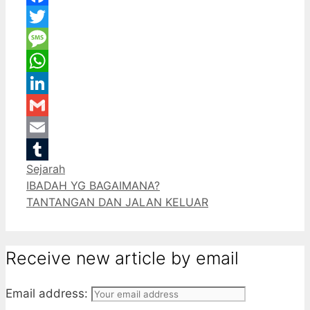
Facebook
Twitter
Message
WhatsApp
LinkedIn
Gmail
Email
Categories
Sejarah
Tumblr
IBADAH YG BAGAIMANA?
TANTANGAN DAN JALAN KELUAR
Receive new article by email
Email address: