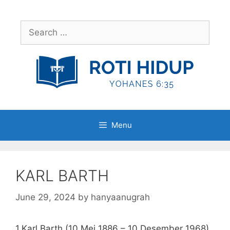
Skip
to
Search
content
for:
Menu
KARL BARTH
June 29, 2024
by
hanyaanugrah
1.Karl Barth (10 Mei 1886 – 10 Desember 1968)