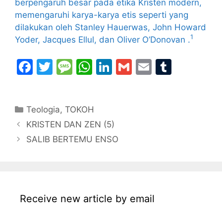
berpengaruh besar pada etika Kristen modern,
memengaruhi karya-karya etis seperti yang
dilakukan oleh Stanley Hauerwas, John Howard
1
Yoder, Jacques Ellul, dan Oliver O’Donovan .
F
T
M
W
Li
G
E
T
a
w
e
h
n
m
m
u
c
itt
s
at
k
ai
ai
m
Categories
Teologia
e
er
,
TOKOH
s
s
e
l
l
bl
KRISTEN DAN ZEN (5)
b
a
A
dI
r
SALIB BERTEMU ENSO
o
g
p
n
o
e
p
k
Receive new article by email