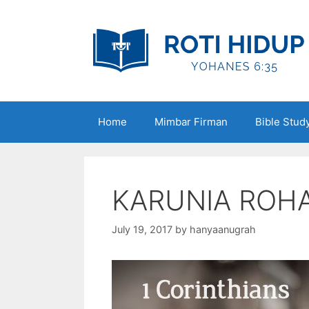
Skip
to
content
Home
Mimbar Firman
Bible Stud
KARUNIA ROHA
July 19, 2017
by
hanyaanugrah