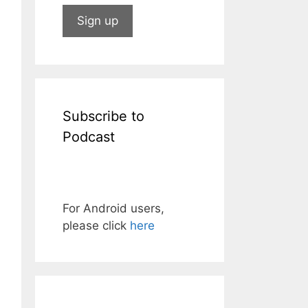
Subscribe to
Podcast
For Android users,
please click
here