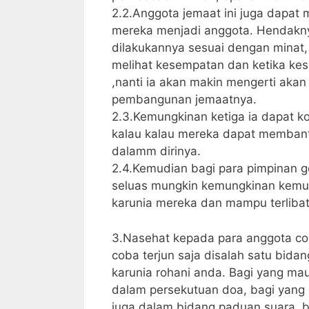
2.2.Anggota jemaat ini juga dapat
mereka menjadi anggota. Hendakny
dilakukannya sesuai dengan mina
melihat kesempatan dan ketika kes
,nanti ia akan makin mengerti akan
pembangunan jemaatnya.
2.3.Kemungkinan ketiga ia dapat ko
kalau kalau mereka dapat membant
dalamm dirinya.
2.4.Kemudian bagi para pimpinan 
seluas mungkin kemungkinan kemun
karunia mereka dan mampu terlibat
3.Nasehat kepada para anggota co
coba terjun saja disalah satu bida
karunia rohani anda. Bagi yang mau 
dalam persekutuan doa, bagi yang m
juga dalam bidang paduan suara, b