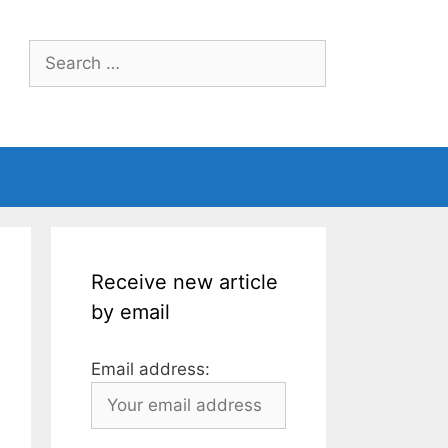
Search
for:
Receive new article
by email
Email address: