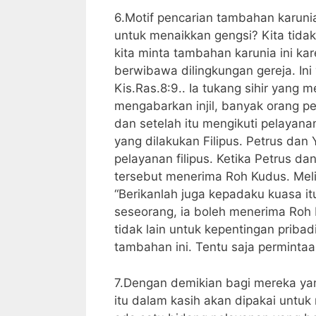
6.Motif pencarian tambahan karunia
untuk menaikkan gengsi? Kita tida
kita minta tambahan karunia ini kar
berwibawa dilingkungan gereja. Ini 
Kis.Ras.8:9.. Ia tukang sihir yang
mengabarkan injil, banyak orang pe
dan setelah itu mengikuti pelayana
yang dilakukan Filipus. Petrus dan
pelayanan filipus. Ketika Petrus
tersebut menerima Roh Kudus. Melih
“Berikanlah juga kepadaku kuasa i
seseorang, ia boleh menerima Roh Ku
tidak lain untuk kepentingan pribad
tambahan ini. Tentu saja permintaa
7.Dengan demikian bagi mereka yan
itu dalam kasih akan dipakai untu