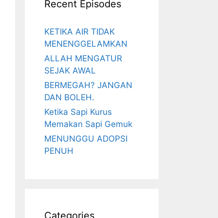
Recent Episodes
KETIKA AIR TIDAK
MENENGGELAMKAN
ALLAH MENGATUR
SEJAK AWAL
BERMEGAH? JANGAN
DAN BOLEH.
Ketika Sapi Kurus
Memakan Sapi Gemuk
MENUNGGU ADOPSI
PENUH
Categories