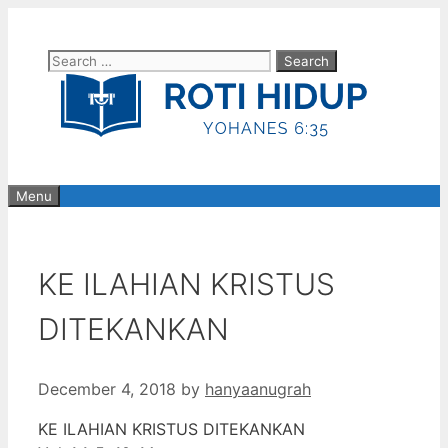
Skip
to
Search
content
for:
Menu
KE ILAHIAN KRISTUS
DITEKANKAN
December 4, 2018
by
hanyaanugrah
KE ILAHIAN KRISTUS DITEKANKAN