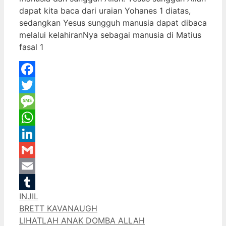
dapat kita baca dari uraian Yohanes 1 diatas,
sedangkan Yesus sungguh manusia dapat dibaca
melalui kelahiranNya sebagai manusia di Matius
fasal 1
Facebook
Twitter
Message
WhatsApp
LinkedIn
Gmail
Email
Categories
INJIL
Tumblr
BRETT KAVANAUGH
LIHATLAH ANAK DOMBA ALLAH