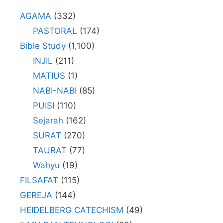
AGAMA
(332)
PASTORAL
(174)
Bible Study
(1,100)
INJIL
(211)
MATIUS
(1)
NABI-NABI
(85)
PUISI
(110)
Sejarah
(162)
SURAT
(270)
TAURAT
(77)
Wahyu
(19)
FILSAFAT
(115)
GEREJA
(144)
HEIDELBERG CATECHISM
(49)