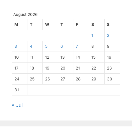
August 2026
M
T
W
T
F
S
S
1
2
3
4
5
6
7
8
9
10
11
12
13
14
15
16
17
18
19
20
21
22
23
24
25
26
27
28
29
30
31
« Jul