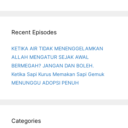
Recent Episodes
KETIKA AIR TIDAK MENENGGELAMKAN
ALLAH MENGATUR SEJAK AWAL
BERMEGAH? JANGAN DAN BOLEH.
Ketika Sapi Kurus Memakan Sapi Gemuk
MENUNGGU ADOPSI PENUH
Categories