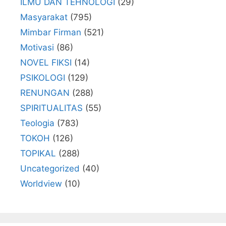
ILMU DAN TEHNOLOGI
(29)
Masyarakat
(795)
Mimbar Firman
(521)
Motivasi
(86)
NOVEL FIKSI
(14)
PSIKOLOGI
(129)
RENUNGAN
(288)
SPIRITUALITAS
(55)
Teologia
(783)
TOKOH
(126)
TOPIKAL
(288)
Uncategorized
(40)
Worldview
(10)