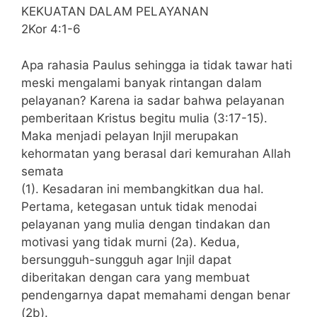
KEKUATAN DALAM PELAYANAN
2Kor 4:1-6
Apa rahasia Paulus sehingga ia tidak tawar hati
meski mengalami banyak rintangan dalam
pelayanan? Karena ia sadar bahwa pelayanan
pemberitaan Kristus begitu mulia (3:17-15).
Maka menjadi pelayan Injil merupakan
kehormatan yang berasal dari kemurahan Allah
semata
(1). Kesadaran ini membangkitkan dua hal.
Pertama, ketegasan untuk tidak menodai
pelayanan yang mulia dengan tindakan dan
motivasi yang tidak murni (2a). Kedua,
bersungguh-sungguh agar Injil dapat
diberitakan dengan cara yang membuat
pendengarnya dapat memahami dengan benar
(2b).