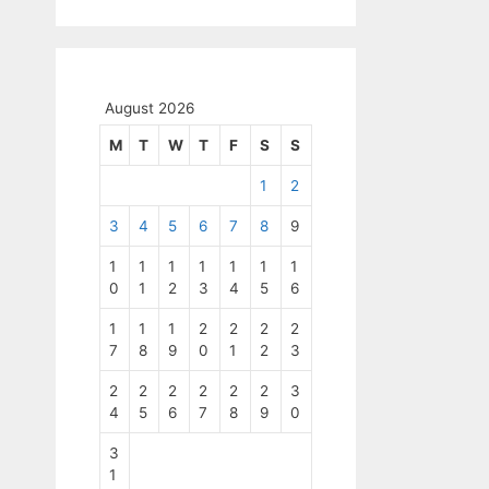
August 2026
M
T
W
T
F
S
S
1
2
3
4
5
6
7
8
9
1
1
1
1
1
1
1
0
1
2
3
4
5
6
1
1
1
2
2
2
2
7
8
9
0
1
2
3
2
2
2
2
2
2
3
4
5
6
7
8
9
0
3
1