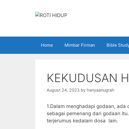
Skip
to
content
Home
Mimbar Firman
Bible Stud
KEKUDUSAN H
August 24, 2023
by
hanyaanugrah
1.Dalam menghadapi godaan, ada d
sebagai pemenang dari godaan itu. 
terjerumus kedalam dosa lain.