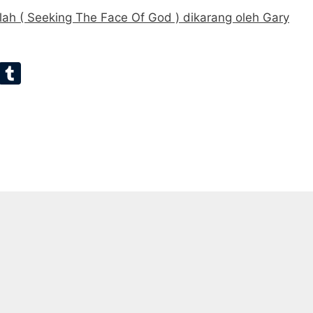
llah ( Seeking The Face Of God ) dikarang oleh Gary
E
T
m
u
ai
m
bl
r