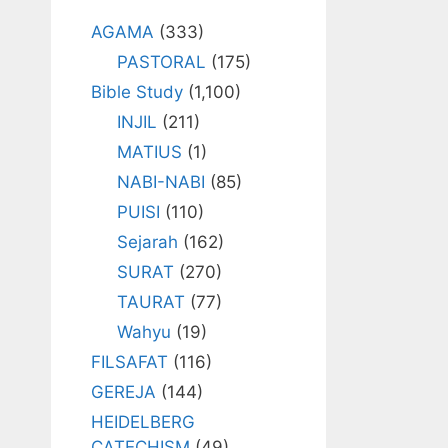
AGAMA
(333)
PASTORAL
(175)
Bible Study
(1,100)
INJIL
(211)
MATIUS
(1)
NABI-NABI
(85)
PUISI
(110)
Sejarah
(162)
SURAT
(270)
TAURAT
(77)
Wahyu
(19)
FILSAFAT
(116)
GEREJA
(144)
HEIDELBERG
CATECHISM
(49)