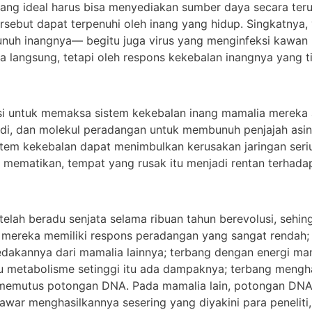
ng yang ideal harus bisa menyediakan sumber daya secara t
rsebut dapat terpenuhi oleh inang yang hidup. Singkatnya, 
h inangnya— begitu juga virus yang menginfeksi kawan b
 langsung, tetapi oleh respons kekebalan inangnya yang ti
volusi untuk memaksa sistem kekebalan inang mamalia mereka
di, dan molekul peradangan untuk membunuh penjajah asing. 
stem kekebalan dapat menimbulkan kerusakan jaringan seri
 mematikan, tempat yang rusak itu menjadi rentan terhadap
 telah beradu senjata selama ribuan tahun berevolusi, sehin
 mereka memiliki respons peradangan yang sangat rendah;
kannya dari mamalia lainnya; terbang dengan energi mandi
ju metabolisme setinggi itu ada dampaknya; terbang mengh
memutus potongan DNA. Pada mamalia lain, potongan DNA i
elawar menghasilkannya sesering yang diyakini para penelit