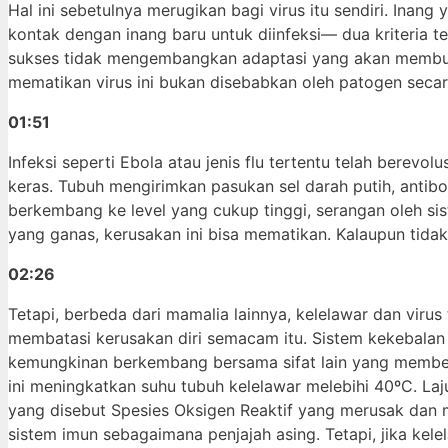
Hal ini sebetulnya merugikan bagi virus itu sendiri. Ina
kontak dengan inang baru untuk diinfeksi— dua kriteria te
sukses tidak mengembangkan adaptasi yang akan membunu
mematikan virus ini bukan disebabkan oleh patogen secara
01:51
Infeksi seperti Ebola atau jenis flu tertentu telah bere
keras. Tubuh mengirimkan pasukan sel darah putih, antibo
berkembang ke level yang cukup tinggi, serangan oleh si
yang ganas, kerusakan ini bisa mematikan. Kalaupun tidak
02:26
Tetapi, berbeda dari mamalia lainnya, kelelawar dan virus
membatasi kerusakan diri semacam itu. Sistem kekebalan
kemungkinan berkembang bersama sifat lain yang membeda
ini meningkatkan suhu tubuh kelelawar melebihi 40ºC. La
yang disebut Spesies Oksigen Reaktif yang merusak dan 
sistem imun sebagaimana penjajah asing. Tetapi, jika kel