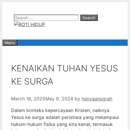
Skip
to
Search
content
for:
Menu
KENAIKAN TUHAN YESUS
KE SURGA
March 18, 2025
May 9, 2024
by
hanyaanugrah
Dalam konteks kepercayaan Kristen, naiknya
Yesus ke surga adalah peristiwa yang melampaui
hukum-hukum fisika yang kita kenal, termasuk