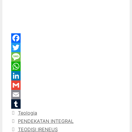
Facebook
Twitter
Message
WhatsApp
LinkedIn
Gmail
Email
Categories
Teologia
Tumblr
PENDEKATAN INTEGRAL
TEODISI IRENEUS