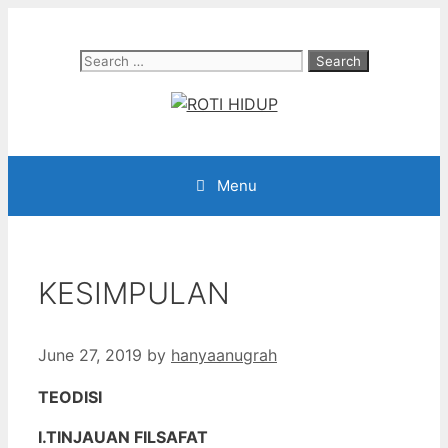
Skip
to
Search
content
for:
Menu
KESIMPULAN
June 27, 2019
by
hanyaanugrah
TEODISI
I.TINJAUAN FILSAFAT