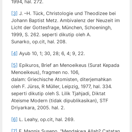
1994, hal. 272.
[3]
J. –H. Tück, Christologie und Theodizee bei
Johann Baptist Metz. Ambivalenz der Neuzeit im
Licht der Gottesfrage, München, Schoeningh,
1999, S. 262. seperti dikutip oleh A.
Sunarko, op.cit, hal. 208.
[4]
Ayub 10, 1; 30, 28; 6, 4; 9, 22.
[5]
Epikuros, Brief an Menoeikeus (Surat Kepada
Menoeikeus), fragmen no. 106,
dalam: Griechische Atomisten, diterjemahkan
oleh F. Jürss, R Müller, Leipzig, 1977, hal. 334.
seperti dikutip oleh S. Lilik Tjahjadi, Diktat
Ateisme Modern (tidak dipublikasikan), STF
Driyarkara, 2005. hal. 2.
[6]
L. Leahy, op.cit, hal. 269.
[7]
F. Magnis Suseno, “Mendakwa Allah? Catatan