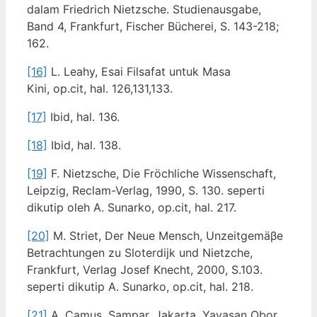
dalam Friedrich Nietzsche. Studienausgabe,
Band 4, Frankfurt, Fischer Bücherei, S. 143-218;
162.
[16]
L. Leahy, Esai Filsafat untuk Masa
Kini, op.cit, hal. 126,131,133.
[17]
Ibid, hal. 136.
[18]
Ibid, hal. 138.
[19]
F. Nietzsche, Die Fröchliche Wissenschaft,
Leipzig, Reclam-Verlag, 1990, S. 130. seperti
dikutip oleh A. Sunarko, op.cit, hal. 217.
[20]
M. Striet, Der Neue Mensch, Unzeitgemäβe
Betrachtungen zu Sloterdijk und Nietzche,
Frankfurt, Verlag Josef Knecht, 2000, S.103.
seperti dikutip A. Sunarko, op.cit, hal. 218.
[21]
A. Camus, Sampar, Jakarta, Yayasan Obor