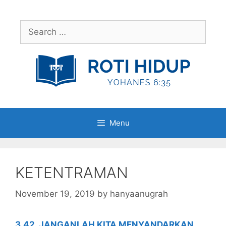
Skip
to
Search
content
for:
Menu
KETENTRAMAN
November 19, 2019
by
hanyaanugrah
3.42. JANGANLAH KITA MENYANDARKAN