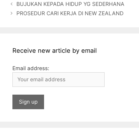
BUJUKAN KEPADA HIDUP YG SEDERHANA
b
a
A
dI
r
PROSEDUR CARI KERJA DI NEW ZEALAND
o
g
p
n
o
e
p
k
Receive new article by email
Email address: