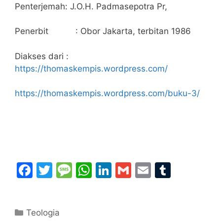
Penterjemah: J.O.H. Padmasepotra Pr,
Penerbit : Obor Jakarta, terbitan 1986
Diakses dari :
https://thomaskempis.wordpress.com/
https://thomaskempis.wordpress.com/buku-3/
F
T
M
W
Li
G
E
T
a
w
e
h
n
m
m
u
c
itt
s
at
k
ai
ai
m
Categories
Teologia
e
er
s
s
e
l
l
bl