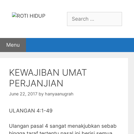
Skip
to
Search
content
for:
Menu
KEWAJIBAN UMAT
PERJANJIAN
June 22, 2017
by
hanyaanugrah
ULANGAN 4:1-49
Ulangan pasal 4 sangat menakjubkan sebab
hingga taraf tertentu pasal ini berisi semua