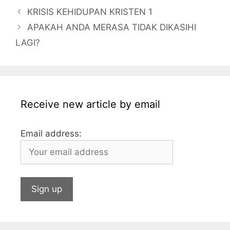
e
er
s
s
e
l
l
bl
KRISIS KEHIDUPAN KRISTEN 1
b
a
A
dI
r
APAKAH ANDA MERASA TIDAK DIKASIHI
o
g
p
n
LAGI?
o
e
p
k
Receive new article by email
Email address: