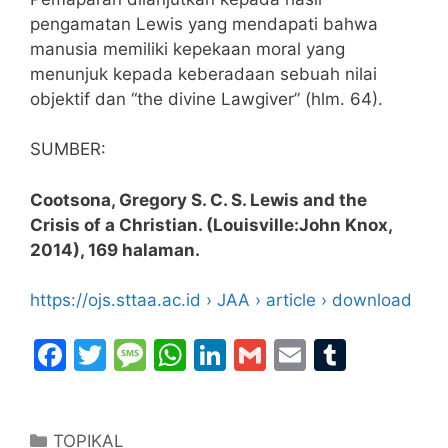
pengamatan Lewis yang mendapati bahwa
manusia memiliki kepekaan moral yang
menunjuk kepada keberadaan sebuah nilai
objektif dan “the divine Lawgiver” (hlm. 64).
SUMBER:
Cootsona, Gregory S. C. S. Lewis and the
Crisis of a Christian. (Louisville:John Knox,
2014), 169 halaman.
https://ojs.sttaa.ac.id › JAA › article › download
F
T
M
W
Li
G
E
T
a
w
e
h
n
m
m
u
c
itt
s
at
k
ai
ai
m
Categories
TOPIKAL