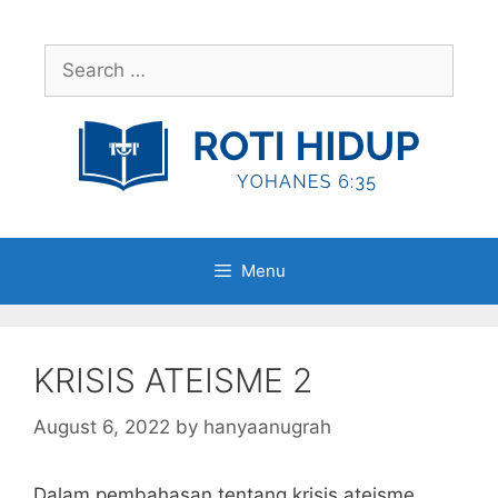
Skip
to
Search
content
for:
Menu
KRISIS ATEISME 2
August 6, 2022
by
hanyaanugrah
Dalam pembahasan tentang krisis ateisme,