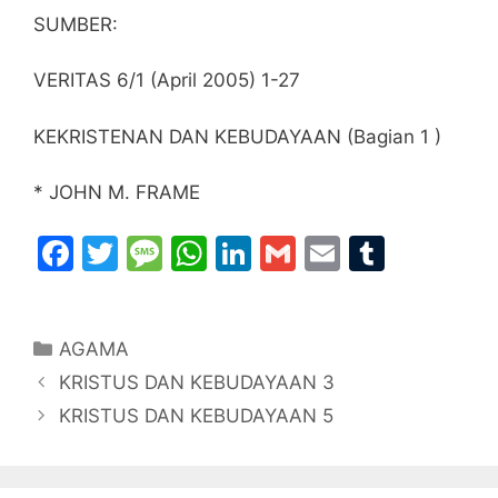
SUMBER:
VERITAS 6/1 (April 2005) 1-27
KEKRISTENAN DAN KEBUDAYAAN (Bagian 1 )
* JOHN M. FRAME
F
T
M
W
Li
G
E
T
a
w
e
h
n
m
m
u
c
itt
s
at
k
ai
ai
m
Categories
AGAMA
e
er
s
s
e
l
l
bl
KRISTUS DAN KEBUDAYAAN 3
b
a
A
dI
r
KRISTUS DAN KEBUDAYAAN 5
o
g
p
n
o
e
p