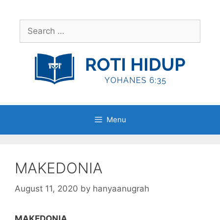
Skip
to
Search
content
for:
Menu
MAKEDONIA
August 11, 2020
by
hanyaanugrah
MAKEDONIA