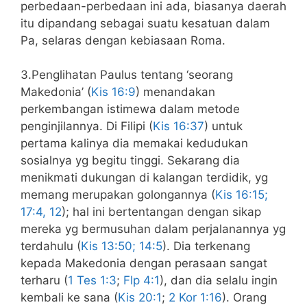
perbedaan-perbedaan ini ada, biasanya daerah
itu dipandang sebagai suatu kesatuan dalam
Pa, selaras dengan kebiasaan Roma.
3.Penglihatan Paulus tentang ‘seorang
Makedonia’ (
Kis 16:9
) menandakan
perkembangan istimewa dalam metode
penginjilannya. Di Filipi (
Kis 16:37
) untuk
pertama kalinya dia memakai kedudukan
sosialnya yg begitu tinggi. Sekarang dia
menikmati dukungan di kalangan terdidik, yg
memang merupakan golongannya (
Kis 16:15;
17:4, 12
); hal ini bertentangan dengan sikap
mereka yg bermusuhan dalam perjalanannya yg
terdahulu (
Kis 13:50; 14:5
). Dia terkenang
kepada Makedonia dengan perasaan sangat
terharu (
1 Tes 1:3
;
Flp 4:1
), dan dia selalu ingin
kembali ke sana (
Kis 20:1
;
2 Kor 1:16
). Orang