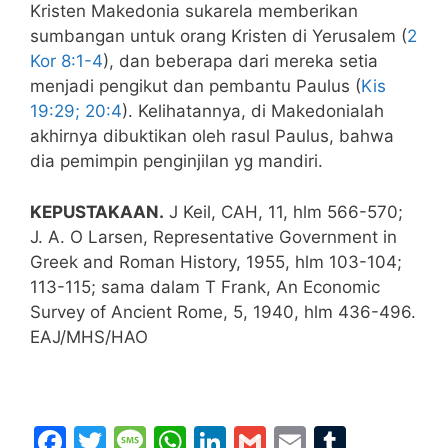
Kristen Makedonia sukarela memberikan
sumbangan untuk orang Kristen di Yerusalem (
2
Kor 8:1-4
), dan beberapa dari mereka setia
menjadi pengikut dan pembantu Paulus (
Kis
19:29; 20:4
). Kelihatannya, di Makedonialah
akhirnya dibuktikan oleh rasul Paulus, bahwa
dia pemimpin penginjilan yg mandiri.
KEPUSTAKAAN.
J Keil, CAH, 11, hlm 566-570;
J. A. O Larsen, Representative Government in
Greek and Roman History, 1955, hlm 103-104;
113-115; sama dalam T Frank, An Economic
Survey of Ancient Rome, 5, 1940, hlm 436-496.
EAJ/MHS/HAO
F
T
M
W
Li
G
E
T