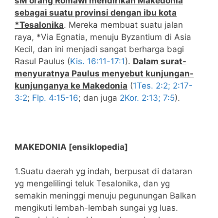
sM orang Romawi mendirikan Makedonia
sebagai suatu provinsi dengan ibu kota
*Tesalonika
. Mereka membuat suatu jalan
raya, *Via Egnatia, menuju Byzantium di Asia
Kecil, dan ini menjadi sangat berharga bagi
Rasul Paulus (
Kis. 16:11-17:1
).
Dalam surat-
menyuratnya Paulus menyebut kunjungan-
kunjunganya ke Makedonia
(
1Tes. 2:2; 2:17-
3:2
;
Flp. 4:15-16
; dan juga
2Kor. 2:13; 7:5
).
MAKEDONIA [ensiklopedia]
1.Suatu daerah yg indah, berpusat di dataran
yg mengelilingi teluk Tesalonika, dan yg
semakin meninggi menuju pegunungan Balkan
mengikuti lembah-lembah sungai yg luas.