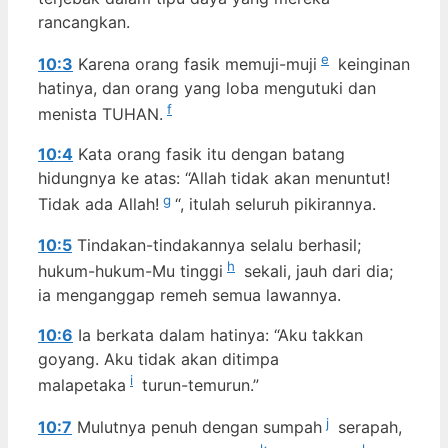
rancangkan.
e
10:3
Karena orang fasik memuji-muji
keinginan
hatinya, dan orang yang loba mengutuki dan
f
menista TUHAN.
10:4
Kata orang fasik itu dengan batang
hidungnya ke atas: “Allah tidak akan menuntut!
g
Tidak ada Allah!
“, itulah seluruh pikirannya.
10:5
Tindakan-tindakannya selalu berhasil;
h
hukum-hukum-Mu tinggi
sekali, jauh dari dia;
ia menganggap remeh semua lawannya.
10:6
Ia berkata dalam hatinya: “Aku takkan
goyang. Aku tidak akan ditimpa
i
malapetaka
turun-temurun.”
j
10:7
Mulutnya penuh dengan sumpah
serapah,