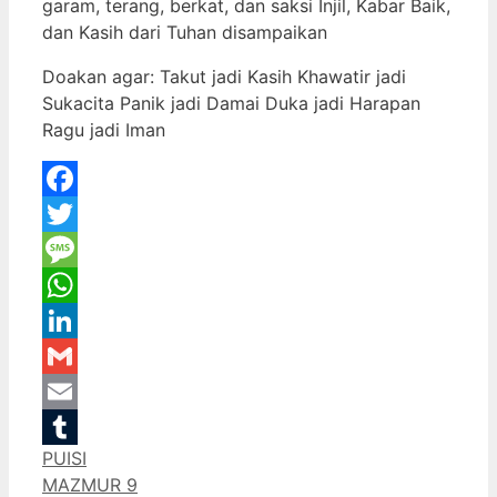
garam, terang, berkat, dan saksi Injil, Kabar Baik,
dan Kasih dari Tuhan disampaikan
Doakan agar: Takut jadi Kasih Khawatir jadi
Sukacita Panik jadi Damai Duka jadi Harapan
Ragu jadi Iman
Facebook
Twitter
Message
WhatsApp
LinkedIn
Gmail
Email
Categories
PUISI
Tumblr
MAZMUR 9