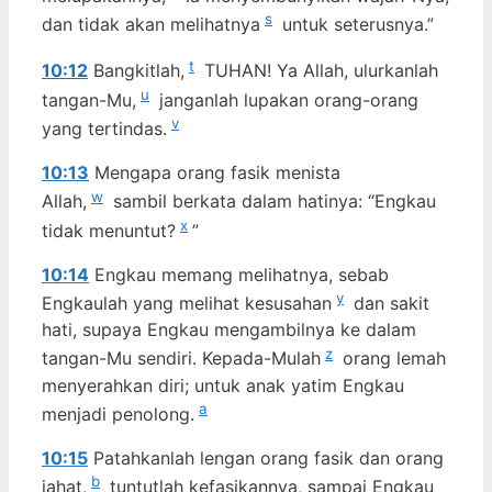
s
dan tidak akan melihatnya
untuk seterusnya.”
t
10:12
Bangkitlah,
TUHAN! Ya Allah, ulurkanlah
u
tangan-Mu,
janganlah lupakan orang-orang
v
yang tertindas.
10:13
Mengapa orang fasik menista
w
Allah,
sambil berkata dalam hatinya: “Engkau
x
tidak menuntut?
”
10:14
Engkau memang melihatnya, sebab
y
Engkaulah yang melihat kesusahan
dan sakit
hati, supaya Engkau mengambilnya ke dalam
z
tangan-Mu sendiri. Kepada-Mulah
orang lemah
menyerahkan diri; untuk anak yatim Engkau
a
menjadi penolong.
10:15
Patahkanlah lengan orang fasik dan orang
b
jahat,
tuntutlah kefasikannya, sampai Engkau