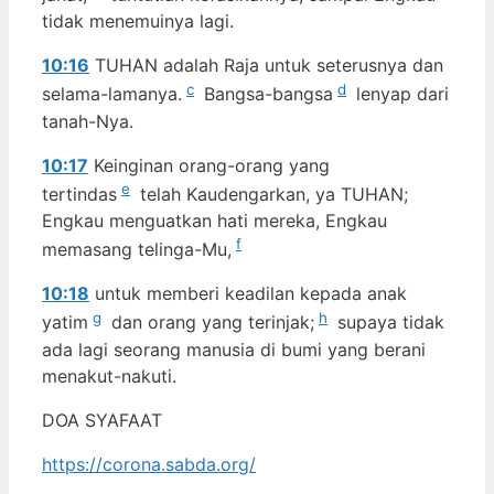
tidak menemuinya lagi.
10:16
TUHAN adalah Raja untuk seterusnya dan
c
d
selama-lamanya.
Bangsa-bangsa
lenyap dari
tanah-Nya.
10:17
Keinginan orang-orang yang
e
tertindas
telah Kaudengarkan, ya TUHAN;
Engkau menguatkan hati mereka, Engkau
f
memasang telinga-Mu,
10:18
untuk memberi keadilan kepada anak
g
h
yatim
dan orang yang terinjak;
supaya tidak
ada lagi seorang manusia di bumi yang berani
menakut-nakuti.
DOA SYAFAAT
https://corona.sabda.org/