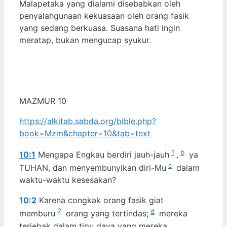
Malapetaka yang dialami disebabkan oleh
penyalahgunaan kekuasaan oleh orang fasik
yang sedang berkuasa. Suasana hati ingin
meratap, bukan mengucap syukur.
MAZMUR 10
https://alkitab.sabda.org/bible.php?
book=Mzm&chapter=10&tab=text
1
b
10:1
Mengapa Engkau berdiri jauh-jauh
,
ya
c
TUHAN, dan menyembunyikan diri-Mu
dalam
waktu-waktu kesesakan?
10:2
Karena congkak orang fasik giat
2
d
memburu
orang yang tertindas;
mereka
terjebak dalam tipu daya yang mereka