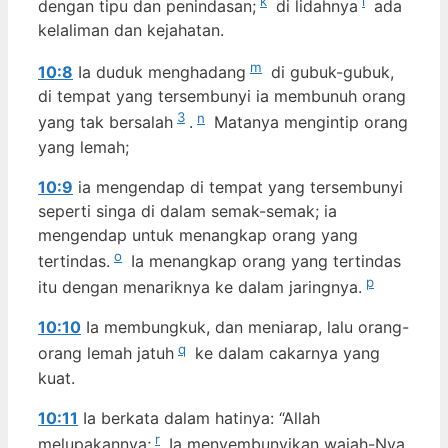
k
l
dengan tipu dan penindasan;
di lidahnya
ada
kelaliman dan kejahatan.
m
10:8
Ia duduk menghadang
di gubuk-gubuk,
di tempat yang tersembunyi ia membunuh orang
3
n
yang tak bersalah
.
Matanya mengintip orang
yang lemah;
10:9
ia mengendap di tempat yang tersembunyi
seperti singa di dalam semak-semak; ia
mengendap untuk menangkap orang yang
o
tertindas.
Ia menangkap orang yang tertindas
p
itu dengan menariknya ke dalam jaringnya.
10:10
Ia membungkuk, dan meniarap, lalu orang-
q
orang lemah jatuh
ke dalam cakarnya yang
kuat.
10:11
Ia berkata dalam hatinya: “Allah
r
melupakannya;
Ia menyembunyikan wajah-Nya,