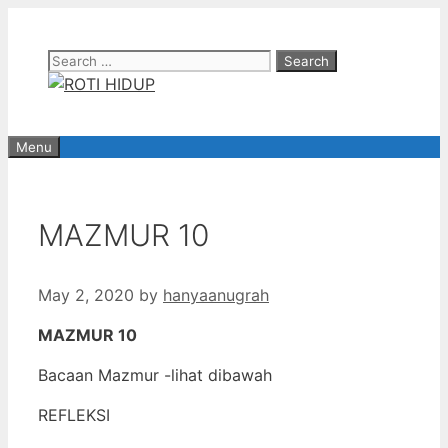
Skip
to
Search
content
for:
Menu
MAZMUR 10
May 2, 2020
by
hanyaanugrah
MAZMUR 10
Bacaan Mazmur -lihat dibawah
REFLEKSI