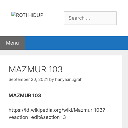
Skip
to
Search
content
for:
Menu
MAZMUR 103
September 20, 2021
by
hanyaanugrah
MAZMUR 103
https://id.wikipedia.org/wiki/Mazmur_103?
veaction=edit&section=3