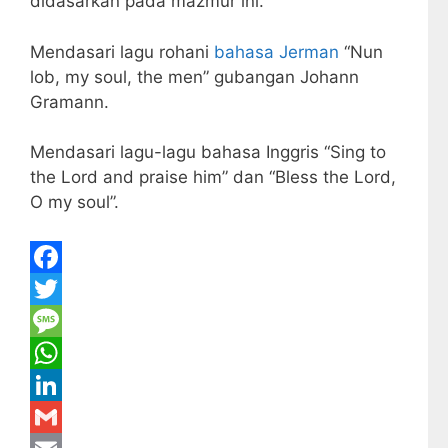
didasarkan pada mazmur ini.
Mendasari lagu rohani
bahasa Jerman
“Nun
lob, my soul, the men” gubangan Johann
Gramann.
Mendasari lagu-lagu bahasa Inggris “Sing to
the Lord and praise him” dan “Bless the Lord,
O my soul”.
F
a
T
c
w
M
e
i
e
W
b
t
s
h
L