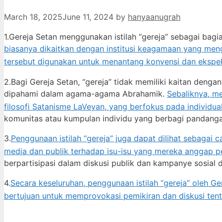
March 18, 2025
June 11, 2024
by
hanyaanugrah
1.Gereja Setan menggunakan istilah “gereja” sebagai bagia
biasanya dikaitkan dengan institusi keagamaan yang mengan
tersebut digunakan untuk menantang konvensi dan ekspekt
2.Bagi Gereja Setan, “gereja” tidak memiliki kaitan den
dipahami dalam agama-agama Abrahamik.
Sebaliknya, me
filosofi Satanisme LaVeyan, yang berfokus pada individua
komunitas atau kumpulan individu yang berbagi pandangan
3.
Penggunaan istilah “gereja” juga dapat dilihat sebagai
media dan publik terhadap isu-isu yang mereka anggap pe
berpartisipasi dalam diskusi publik dan kampanye sosial
4.
Secara keseluruhan, penggunaan istilah “gereja” oleh Ge
bertujuan untuk memprovokasi pemikiran dan diskusi te