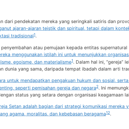
n dari pendekatan mereka yang seringkali satiris dan provo
ut ajaran-ajaran teistik dan spiritual, tetapi dalam kontek
1
asi tradisional
.
gan penyembahan atau pemujaan kepada entitas supernatura
reka menggunakan istilah ini untuk menunjukkan organisas
1
lisme, egoisme, dan materialisme
. Dalam hal ini, “gereja” 
 dunia yang sama, daripada tempat ibadah dalam arti trad
 cara untuk mendapatkan pengakuan hukum dan sosial, serta
2
nting, seperti pemisahan gereja dan negara
. Ini memung
 dengan status yang setara dengan organisasi keagamaan la
reja Setan adalah bagian dari strategi komunikasi mereka y
1
2
ntang agama, moralitas, dan kebebasan beragama
.