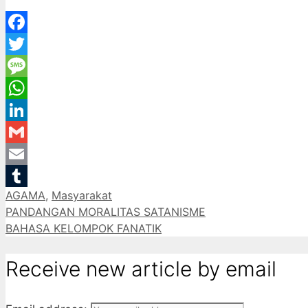
Facebook
Twitter
Message
WhatsApp
LinkedIn
Gmail
Email
Categories
AGAMA
,
Masyarakat
Tumblr
PANDANGAN MORALITAS SATANISME
BAHASA KELOMPOK FANATIK
Receive new article by email