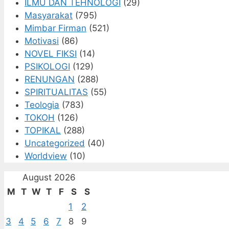
ILMU DAN TEHNOLOGI
(29)
Masyarakat
(795)
Mimbar Firman
(521)
Motivasi
(86)
NOVEL FIKSI
(14)
PSIKOLOGI
(129)
RENUNGAN
(288)
SPIRITUALITAS
(55)
Teologia
(783)
TOKOH
(126)
TOPIKAL
(288)
Uncategorized
(40)
Worldview
(10)
August 2026
M
T
W
T
F
S
S
1
2
3
4
5
6
7
8
9