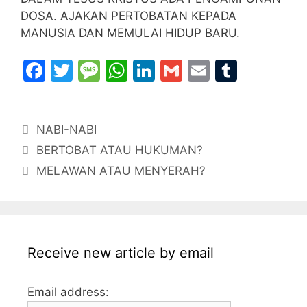
DOSA. AJAKAN PERTOBATAN KEPADA
MANUSIA DAN MEMULAI HIDUP BARU.
F
T
M
W
Li
G
E
T
a
w
e
h
n
m
m
u
c
itt
s
at
k
ai
ai
m
Categories
NABI-NABI
e
er
s
s
e
l
l
bl
BERTOBAT ATAU HUKUMAN?
b
a
A
dI
r
MELAWAN ATAU MENYERAH?
o
g
p
n
o
e
p
k
Receive new article by email
Email address: