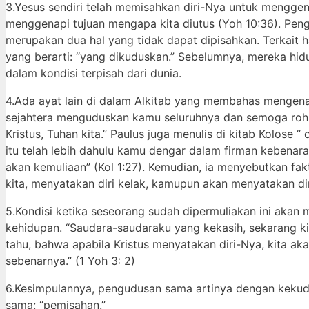
3.Yesus sendiri telah memisahkan diri-Nya untuk menggena
menggenapi tujuan mengapa kita diutus (Yoh 10:36). Pe
merupakan dua hal yang tidak dapat dipisahkan. Terkait h
yang berarti: “yang dikuduskan.” Sebelumnya, mereka hidup
dalam kondisi terpisah dari dunia.
4.Ada ayat lain di dalam Alkitab yang membahas mengena
sejahtera menguduskan kamu seluruhnya dan semoga roh 
Kristus, Tuhan kita.” Paulus juga menulis di kitab Kolos
itu telah lebih dahulu kamu dengar dalam firman kebenaran,
akan kemuliaan” (Kol 1:27). Kemudian, ia menyebutkan fak
kita, menyatakan diri kelak, kamupun akan menyatakan dir
5.Kondisi ketika seseorang sudah dipermuliakan ini akan 
kehidupan. “Saudara-saudaraku yang kekasih, sekarang kit
tahu, bahwa apabila Kristus menyatakan diri-Nya, kita ak
sebenarnya.” (1 Yoh 3: 2)
6.Kesimpulannya, pengudusan sama artinya dengan kekudus
sama: “pemisahan.”