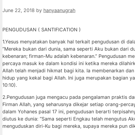
June 22, 2018
by
hanyaanugrah
PENGUDUSAN ( SANTIFICATION )
1.Yesus menyatakan banyak hal terkait pengudusan di dalam
“Mereka bukan dari dunia, sama seperti Aku bukan dari d
kebenaran; firman-Mu adalah kebenaran.” Pengudusan mer
percaya masuk ke dalam kondisi ini ketika mereka dilahirk
Allah telah menjadi hikmat bagi kita. Ia membenarkan da
hidup yang kekal bagi Allah. Ini juga merupakan bagian y
10:10).
2.Pengudusan juga mengacu pada pengalaman praktis dar
Firman Allah, yang seharusnya dikejar setiap orang-perca
dalam Yohanes pasal 17 ini, pengudusan berarti terpisah
diutus ke dunia: “Sama seperti Engkau telah mengutus Ak
menguduskan diri-Ku bagi mereka, supaya mereka pun dik