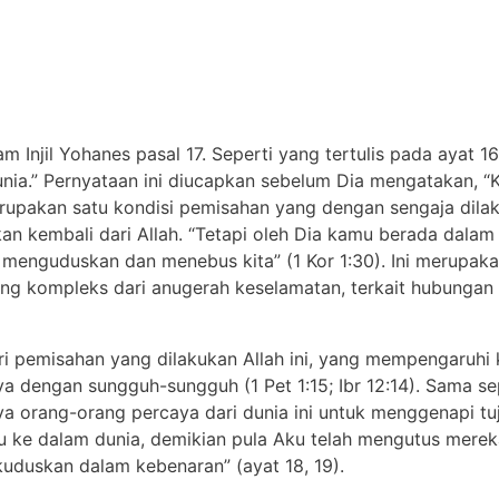
 Injil Yohanes pasal 17. Seperti yang tertulis pada ayat 1
unia.” Pernyataan ini diucapkan sebelum Dia mengatakan, 
upakan satu kondisi pemisahan yang dengan sengaja dilak
an kembali dari Allah. “Tetapi oleh Dia kamu berada dalam 
n menguduskan dan menebus kita” (1 Kor 1:30). Ini merupak
ang kompleks dari anugerah keselamatan, terkait hubungan k
i pemisahan yang dilakukan Allah ini, yang mempengaruhi
ya dengan sungguh-sungguh (1 Pet 1:15; Ibr 12:14). Sama se
nya orang-orang percaya dari dunia ini untuk menggenapi 
u ke dalam dunia, demikian pula Aku telah mengutus merek
uduskan dalam kebenaran” (ayat 18, 19).