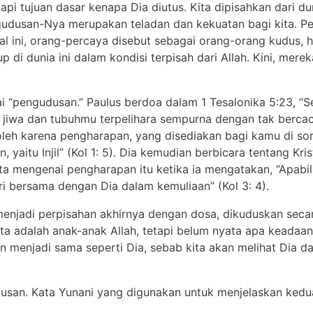
pi tujuan dasar kenapa Dia diutus. Kita dipisahkan dari du
ngudusan-Nya merupakan teladan dan kekuatan bagi kita. 
al ini, orang-percaya disebut sebagai orang-orang kudus, 
 di dunia ini dalam kondisi terpisah dari Allah. Kini, mere
i “pengudusan.” Paulus berdoa dalam 1 Tesalonika 5:23, “
jiwa dan tubuhmu terpelihara sempurna dengan tak berca
e “ oleh karena pengharapan, yang disediakan bagi kamu di 
 yaitu Injil” (Kol 1: 5). Dia kemudian berbicara tentang Kr
ta mengenai pengharapan itu ketika ia mengatakan, “Apabil
i bersama dengan Dia dalam kemuliaan” (Kol 3: 4).
menjadi perpisahan akhirnya dengan dosa, dikuduskan secar
a adalah anak-anak Allah, tetapi belum nyata apa keadaan k
an menjadi sama seperti Dia, sebab kita akan melihat Dia 
an. Kata Yunani yang digunakan untuk menjelaskan kedua h