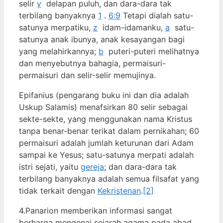
selir
y
delapan puluh, dan dara-dara tak
terbilang banyaknya
1
.
6:9
Tetapi dialah satu-
satunya merpatiku,
z
idam-idamanku,
a
satu-
satunya anak ibunya, anak kesayangan bagi
yang melahirkannya;
b
puteri-puteri melihatnya
dan menyebutnya bahagia, permaisuri-
permaisuri dan selir-selir memujinya.
Epifanius (pengarang buku ini dan dia adalah
Uskup Salamis) menafsirkan 80 selir sebagai
sekte-sekte, yang menggunakan nama Kristus
tanpa benar-benar terikat dalam pernikahan; 60
permaisuri adalah jumlah keturunan dari Adam
sampai ke Yesus; satu-satunya merpati adalah
istri sejati, yaitu
gereja
; dan dara-dara tak
terbilang banyaknya adalah semua filsafat yang
tidak terkait dengan
Kekristenan
.
[2]
4.Panarion memberikan informasi sangat
berharga mengenai sejarah agama pada abad