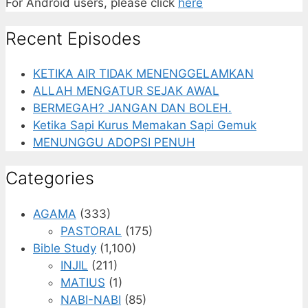
For Android users, please click
here
Recent Episodes
KETIKA AIR TIDAK MENENGGELAMKAN
ALLAH MENGATUR SEJAK AWAL
BERMEGAH? JANGAN DAN BOLEH.
Ketika Sapi Kurus Memakan Sapi Gemuk
MENUNGGU ADOPSI PENUH
Categories
AGAMA
(333)
PASTORAL
(175)
Bible Study
(1,100)
INJIL
(211)
MATIUS
(1)
NABI-NABI
(85)