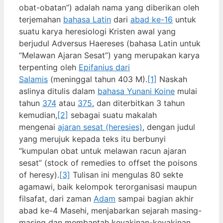
obat-obatan”) adalah nama yang diberikan oleh
terjemahan
bahasa Latin
dari
abad ke-16
untuk
suatu karya heresiologi Kristen awal yang
berjudul Adversus Haereses (bahasa Latin untuk
“Melawan Ajaran Sesat”) yang merupakan karya
terpenting oleh
Epifanius dari
Salamis
(meninggal tahun 403 M).
[1]
Naskah
aslinya ditulis dalam
bahasa Yunani Koine
mulai
tahun
374
atau
375
, dan diterbitkan 3 tahun
kemudian,
[2]
sebagai suatu makalah
mengenai
ajaran sesat (heresies)
, dengan judul
yang merujuk kepada teks itu berbunyi
“kumpulan obat untuk melawan racun ajaran
sesat” (stock of remedies to offset the poisons
of heresy).
[3]
Tulisan ini mengulas 80 sekte
agamawi, baik kelompok terorganisasi maupun
filsafat, dari zaman
Adam
sampai bagian akhir
abad ke-4 Masehi, menjabarkan sejarah masing-
masing dan membantah keyakinan-keyakinan