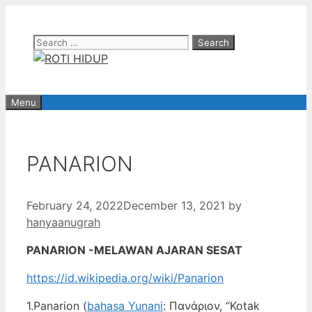
Skip
to
Search
content
for:
Menu
PANARION
February 24, 2022
December 13, 2021
by
hanyaanugrah
PANARION -MELAWAN AJARAN SESAT
https://id.wikipedia.org/wiki/Panarion
1.Panarion (
bahasa Yunani
: Πανάριον, “Kotak