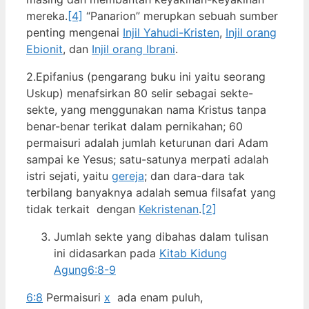
mereka.
[4]
“Panarion” merupkan sebuah sumber
penting mengenai
Injil Yahudi-Kristen
,
Injil orang
Ebionit
, dan
Injil orang Ibrani
.
2.Epifanius (pengarang buku ini yaitu seorang
Uskup) menafsirkan 80 selir sebagai sekte-
sekte, yang menggunakan nama Kristus tanpa
benar-benar terikat dalam pernikahan; 60
permaisuri adalah jumlah keturunan dari Adam
sampai ke Yesus; satu-satunya merpati adalah
istri sejati, yaitu
gereja
; dan dara-dara tak
terbilang banyaknya adalah semua filsafat yang
tidak terkait dengan
Kekristenan
.
[2]
Jumlah sekte yang dibahas dalam tulisan
ini didasarkan pada
Kitab Kidung
Agung
6:8-9
6:8
Permaisuri
x
ada enam puluh,