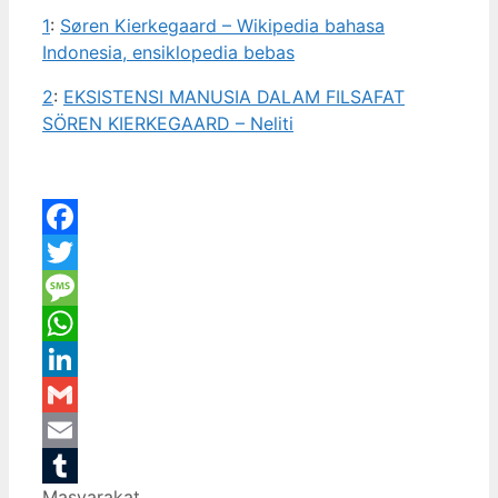
1
:
Søren Kierkegaard – Wikipedia bahasa
Indonesia, ensiklopedia bebas
2
:
EKSISTENSI MANUSIA DALAM FILSAFAT
SÖREN KIERKEGAARD – Neliti
Facebook
Twitter
Message
WhatsApp
LinkedIn
Gmail
Email
Categories
Masyarakat