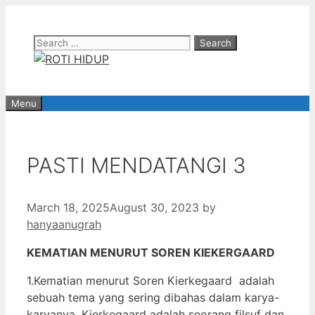
Skip
to
Search
content
for:
Menu
PASTI MENDATANGI 3
March 18, 2025
August 30, 2023
by
hanyaanugrah
KEMATIAN MENURUT SOREN KIEKERGAARD
1.Kematian menurut Soren Kierkegaard adalah
sebuah tema yang sering dibahas dalam karya-
karyanya. Kierkegaard adalah seorang filsuf dan