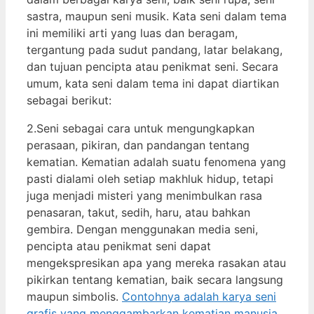
sastra, maupun seni musik. Kata seni dalam tema
ini memiliki arti yang luas dan beragam,
tergantung pada sudut pandang, latar belakang,
dan tujuan pencipta atau penikmat seni. Secara
umum, kata seni dalam tema ini dapat diartikan
sebagai berikut:
2.Seni sebagai cara untuk mengungkapkan
perasaan, pikiran, dan pandangan tentang
kematian. Kematian adalah suatu fenomena yang
pasti dialami oleh setiap makhluk hidup, tetapi
juga menjadi misteri yang menimbulkan rasa
penasaran, takut, sedih, haru, atau bahkan
gembira. Dengan menggunakan media seni,
pencipta atau penikmat seni dapat
mengekspresikan apa yang mereka rasakan atau
pikirkan tentang kematian, baik secara langsung
maupun simbolis.
Contohnya adalah karya seni
grafis yang menggambarkan kematian manusia