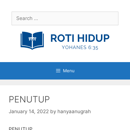
Skip
to
Search
content
for:
Menu
PENUTUP
January 14, 2022
by
hanyaanugrah
PENUTUP