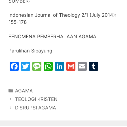
SUMBER:
Indonesian Journal of Theology 2/1 (July 2014):
155-178
FENOMENA PEMBERHALAAN AGAMA
Parulihan Sipayung
F
T
M
W
Li
G
E
T
a
w
e
h
n
m
m
u
c
itt
s
at
k
ai
ai
m
Categories
AGAMA
e
er
s
s
e
l
l
bl
TEOLOGI KRISTEN
b
a
A
dI
r
DISRUPSI AGAMA
o
g
p
n
o
e
p