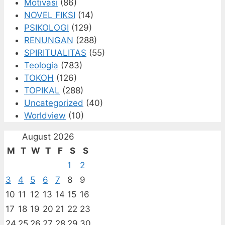
Motivasi
(86)
NOVEL FIKSI
(14)
PSIKOLOGI
(129)
RENUNGAN
(288)
SPIRITUALITAS
(55)
Teologia
(783)
TOKOH
(126)
TOPIKAL
(288)
Uncategorized
(40)
Worldview
(10)
August 2026
M
T
W
T
F
S
S
1
2
3
4
5
6
7
8
9
10
11
12
13
14
15
16
17
18
19
20
21
22
23
24
25
26
27
28
29
30