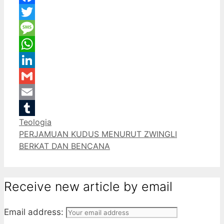
Facebook
Twitter
Message
WhatsApp
LinkedIn
Gmail
Email
Categories
Teologia
Tumblr
PERJAMUAN KUDUS MENURUT ZWINGLI
BERKAT DAN BENCANA
Receive new article by email
Email address: